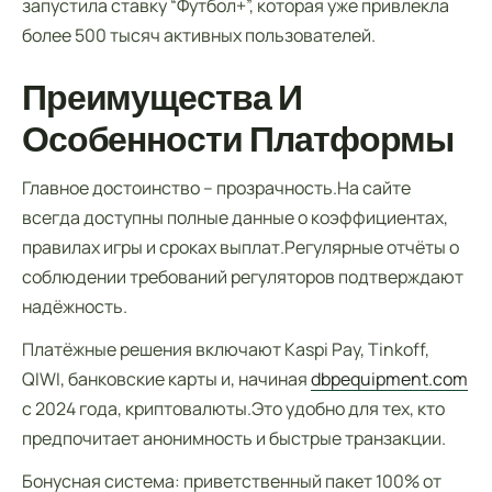
запустила ставку “Футбол+”, которая уже привлекла
более 500 тысяч активных пользователей.
Преимущества И
Особенности Платформы
Главное достоинство – прозрачность.На сайте
всегда доступны полные данные о коэффициентах,
правилах игры и сроках выплат.Регулярные отчёты о
соблюдении требований регуляторов подтверждают
надёжность.
Платёжные решения включают Kaspi Pay, Tinkoff,
QIWI, банковские карты и, начиная
dbpequipment.com
с 2024 года, криптовалюты.Это удобно для тех, кто
предпочитает анонимность и быстрые транзакции.
Бонусная система: приветственный пакет 100% от