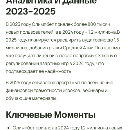
Аналитика И Данные
2023-2025
В 2023 году Олимпбет привлек более 800 тысяч
новых пользователей, а в 2024 году – 1,2 миллиона.В
2025 году планируется расширить аудиторию до 1,5
миллиона, добавив рынки Средней Азии.Платформа
уже получила лицензию после поправки к Закону о
регулировании азартных игр в 2024 году, что
подтверждает её надёжность.
В 2025 году объявлена программа по повышению
финансовой грамотности игроков: вебинары и
обучающие материалы.
Ключевые Моменты
Олимпбет привлек в 2024 году 1,2 миллиона новых