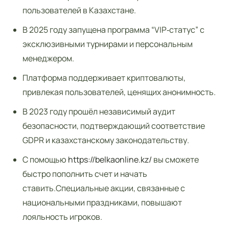
пользователей в Казахстане.
В 2025 году запущена программа “VIP‑статус” с
эксклюзивными турнирами и персональным
менеджером.
Платформа поддерживает криптовалюты,
привлекая пользователей, ценящих анонимность.
В 2023 году прошёл независимый аудит
безопасности, подтверждающий соответствие
GDPR и казахстанскому законодательству.
С помощью
https://belkaonline.kz/
вы сможете
быстро пополнить счет и начать
ставить.Специальные акции, связанные с
национальными праздниками, повышают
лояльность игроков.