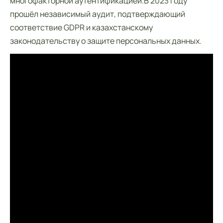
многофакторной аутентификацией.В 2023 году
прошёл независимый аудит, подтверждающий
соответствие GDPR и казахстанскому
законодательству о защите персональных данных.