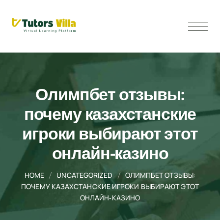
Олимпбет отзывы:
почему казахстанские
игроки выбирают этот
онлайн‑казино
HOME
UNCATEGORIZED
ОЛИМПБЕТ ОТЗЫВЫ:
ПОЧЕМУ КАЗАХСТАНСКИЕ ИГРОКИ ВЫБИРАЮТ ЭТОТ
ОНЛАЙН‑КАЗИНО