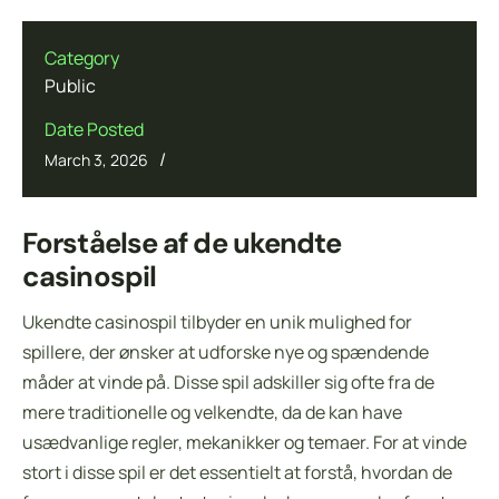
Category
Public
Date Posted
/
March 3, 2026
Forståelse af de ukendte
casinospil
Ukendte casinospil tilbyder en unik mulighed for
spillere, der ønsker at udforske nye og spændende
måder at vinde på. Disse spil adskiller sig ofte fra de
mere traditionelle og velkendte, da de kan have
usædvanlige regler, mekanikker og temaer. For at vinde
stort i disse spil er det essentielt at forstå, hvordan de