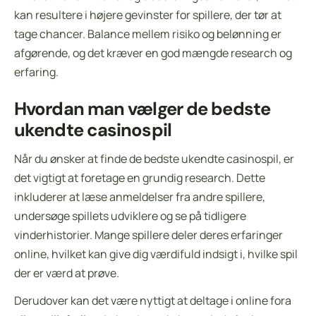
kan resultere i højere gevinster for spillere, der tør at
tage chancer. Balance mellem risiko og belønning er
afgørende, og det kræver en god mængde research og
erfaring.
Hvordan man vælger de bedste
ukendte casinospil
Når du ønsker at finde de bedste ukendte casinospil, er
det vigtigt at foretage en grundig research. Dette
inkluderer at læse anmeldelser fra andre spillere,
undersøge spillets udviklere og se på tidligere
vinderhistorier. Mange spillere deler deres erfaringer
online, hvilket kan give dig værdifuld indsigt i, hvilke spil
der er værd at prøve.
Derudover kan det være nyttigt at deltage i online fora