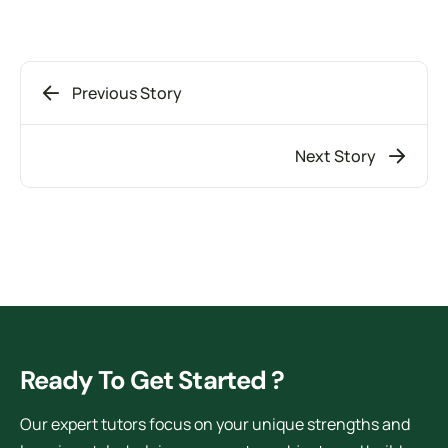
Previous Story
Next Story
Ready To Get Started ?
Our expert tutors focus on your unique strengths and