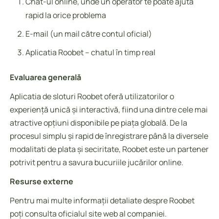
Chat-ul online, unde un operator te poate ajuta
rapid la orice problema
E-mail (un mail către contul oficial)
Aplicatia Roobet – chatul în timp real
Evaluarea generală
Aplicatia de sloturi Roobet oferă utilizatorilor o
experiență unică și interactivă, fiind una dintre cele mai
atractive opțiuni disponibile pe piața globală. De la
procesul simplu și rapid de înregistrare până la diversele
modalitati de plata și seciritate, Roobet este un partener
potrivit pentru a savura bucuriile jucărilor online.
Resurse externe
Pentru mai multe informații detaliate despre Roobet
poți consulta oficialul site web al companiei.