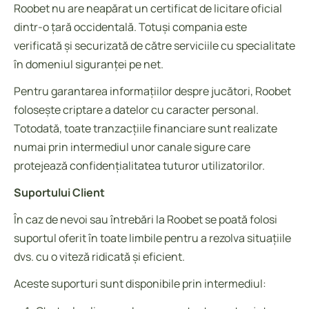
Roobet nu are neapărat un certificat de licitare oficial
dintr-o țară occidentală. Totuși compania este
verificată și securizată de către serviciile cu specialitate
în domeniul siguranței pe net.
Pentru garantarea informațiilor despre jucători, Roobet
folosește criptare a datelor cu caracter personal.
Totodată, toate tranzacțiile financiare sunt realizate
numai prin intermediul unor canale sigure care
protejează confidențialitatea tuturor utilizatorilor.
Suportului Client
În caz de nevoi sau întrebări la Roobet se poată folosi
suportul oferit în toate limbile pentru a rezolva situațiile
dvs. cu o viteză ridicată și eficient.
Aceste suporturi sunt disponibile prin intermediul: