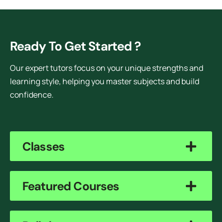
Ready To Get Started ?
Our expert tutors focus on your unique strengths and
learning style, helping you master subjects and build
confidence.
Classes
Featured Courses