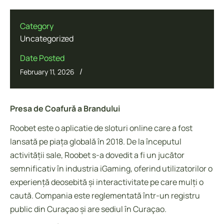
Category
Uncategorized
Date Posted
/
February 11, 2026
Presa de Coafură a Brandului
Roobet este o aplicatie de sloturi online care a fost
lansată pe piața globală în 2018. De la începutul
activității sale, Roobet s-a dovedit a fi un jucător
semnificativ în industria iGaming, oferind utilizatorilor o
experiență deosebită și interactivitate pe care mulți o
caută. Compania este reglementată într-un registru
public din Curaçao și are sediul în Curaçao.