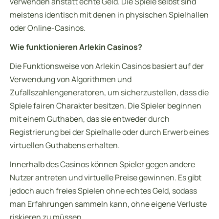
verwenden anstatt echte Geld. Die Spiele selbst sind
meistens identisch mit denen in physischen Spielhallen
oder Online-Casinos.
Wie funktionieren Arlekin Casinos?
Die Funktionsweise von Arlekin Casinos basiert auf der
Verwendung von Algorithmen und
Zufallszahlengeneratoren, um sicherzustellen, dass die
Spiele fairen Charakter besitzen. Die Spieler beginnen
mit einem Guthaben, das sie entweder durch
Registrierung bei der Spielhalle oder durch Erwerb eines
virtuellen Guthabens erhalten.
Innerhalb des Casinos können Spieler gegen andere
Nutzer antreten und virtuelle Preise gewinnen. Es gibt
jedoch auch freies Spielen ohne echtes Geld, sodass
man Erfahrungen sammeln kann, ohne eigene Verluste
riskieren zu müssen.