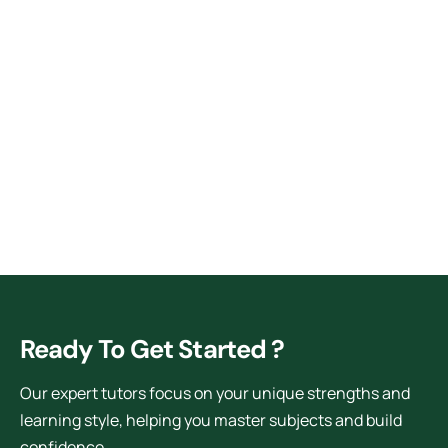
Ready To Get Started ?
Our expert tutors focus on your unique strengths and
learning style, helping you master subjects and build
confidence.