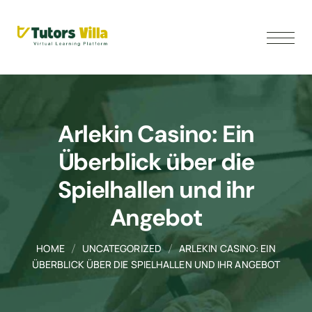
Arlekin Casino: Ein
Überblick über die
Spielhallen und ihr
Angebot
HOME
UNCATEGORIZED
ARLEKIN CASINO: EIN
ÜBERBLICK ÜBER DIE SPIELHALLEN UND IHR ANGEBOT