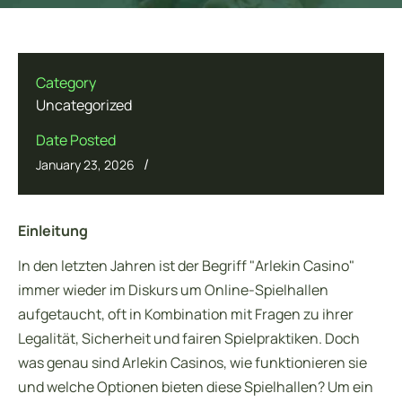
Category
Uncategorized
Date Posted
/
January 23, 2026
Einleitung
In den letzten Jahren ist der Begriff "Arlekin Casino"
immer wieder im Diskurs um Online-Spielhallen
aufgetaucht, oft in Kombination mit Fragen zu ihrer
Legalität, Sicherheit und fairen Spielpraktiken. Doch
was genau sind Arlekin Casinos, wie funktionieren sie
und welche Optionen bieten diese Spielhallen? Um ein