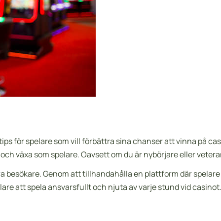
 tips för spelare som vill förbättra sina chanser att vinna på 
och växa som spelare. Oavsett om du är nybörjare eller veteran, 
åra besökare. Genom att tillhandahålla en plattform där spelare 
are att spela ansvarsfullt och njuta av varje stund vid casinot