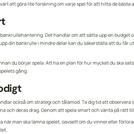
rt att göra lite forskning om varje spel för att hitta de bästa a
rt
id bankrullehantering. Det handlar om att sätta upp en budget oc
 upp din bankrulle i mindre delar kan du säkerställa att du får u
nnan du börjar spela. Att ha en plan för hur mycket du ska satsa
 spelets gång.
odigt
ndlar också om strategi och tålamod. Ta dig tid att observera sp
a och deras drag. Genom att spela smart och vänta på rätt till
eta när man ska lämna spelet, oavsett om du vinner eller förlora
let.