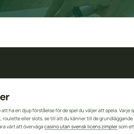
ler
tt ha en djup förståelse för de spel du väljer att spela. Varje 
 roulette eller slots, se till att du känner till de grundläggan
ara värt att överväga
casino utan svensk licens zimpler
som ett