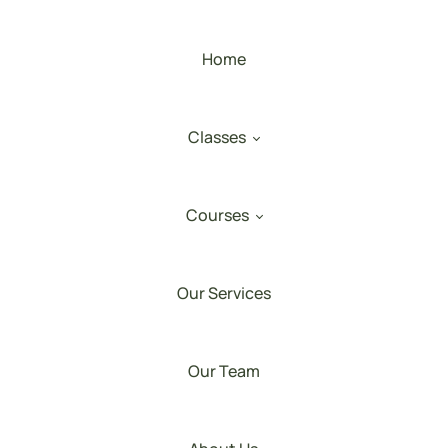
Home
Classes
Courses
Our Services
Our Team