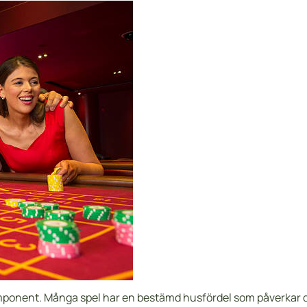
mponent. Många spel har en bestämd husfördel som påverkar d