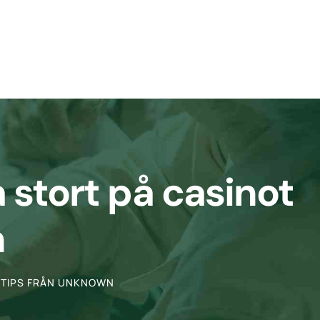
 stort på casinot
n
T TIPS FRÅN UNKNOWN