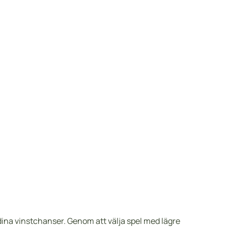
ina vinstchanser. Genom att välja spel med lägre