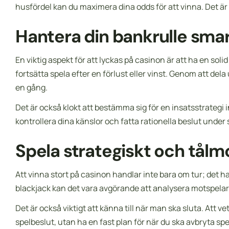
husfördel kan du maximera dina odds för att vinna. Det är vä
Hantera din bankrulle sma
En viktig aspekt för att lyckas på casinon är att ha en sol
fortsätta spela efter en förlust eller vinst. Genom att dela
en gång.
Det är också klokt att bestämma sig för en insatsstrategi i
kontrollera dina känslor och fatta rationella beslut under
Spela strategiskt och tålm
Att vinna stort på casinon handlar inte bara om tur; det ha
blackjack kan det vara avgörande att analysera motspelarn
Det är också viktigt att känna till när man ska sluta. Att v
spelbeslut, utan ha en fast plan för när du ska avbryta spe