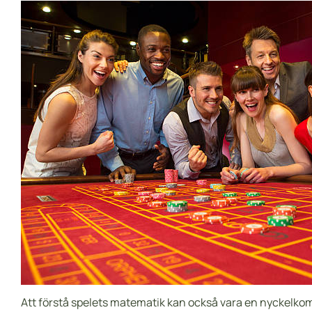
Att förstå spelets matematik kan också vara en nyckelko