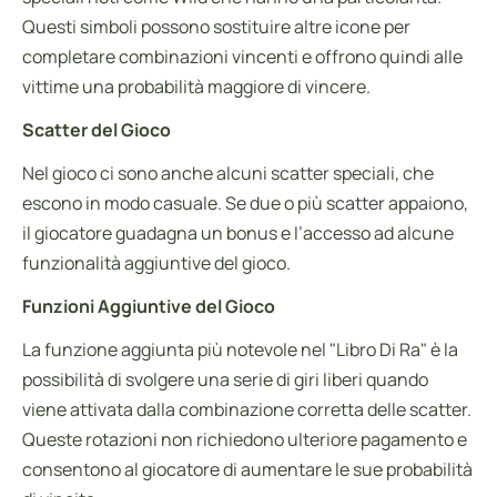
Questi simboli possono sostituire altre icone per
completare combinazioni vincenti e offrono quindi alle
vittime una probabilità maggiore di vincere.
Scatter del Gioco
Nel gioco ci sono anche alcuni scatter speciali, che
escono in modo casuale. Se due o più scatter appaiono,
il giocatore guadagna un bonus e l’accesso ad alcune
funzionalità aggiuntive del gioco.
Funzioni Aggiuntive del Gioco
La funzione aggiunta più notevole nel "Libro Di Ra" è la
possibilità di svolgere una serie di giri liberi quando
viene attivata dalla combinazione corretta delle scatter.
Queste rotazioni non richiedono ulteriore pagamento e
consentono al giocatore di aumentare le sue probabilità