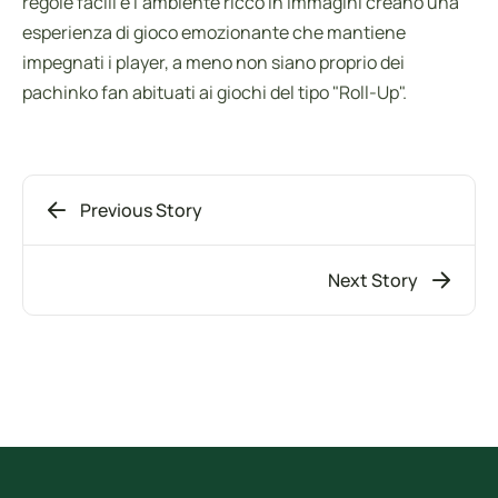
regole facili e l’ambiente ricco in immagini creano una
esperienza di gioco emozionante che mantiene
impegnati i player, a meno non siano proprio dei
pachinko fan abituati ai giochi del tipo "Roll-Up".
Previous Story
Next Story