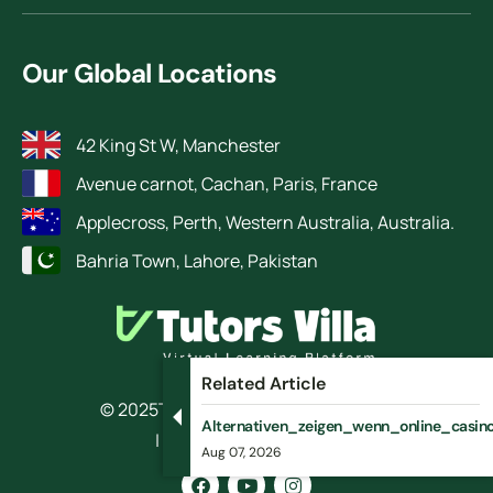
Our Global Locations
42 King St W, Manchester
Avenue carnot, Cachan, Paris, France
Applecross, Perth, Western Australia, Australia.
Bahria Town, Lahore, Pakistan
Related Article
© 2025
TutorsVilla.
All rights reserved
Alternativen_zeigen_wenn_online_casino_
| Design by RokketBase
Aug 07, 2026