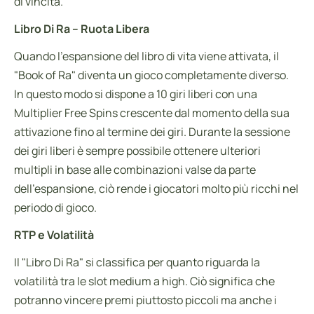
di vincita.
Libro Di Ra – Ruota Libera
Quando l’espansione del libro di vita viene attivata, il
"Book of Ra" diventa un gioco completamente diverso.
In questo modo si dispone a 10 giri liberi con una
Multiplier Free Spins crescente dal momento della sua
attivazione fino al termine dei giri. Durante la sessione
dei giri liberi è sempre possibile ottenere ulteriori
multipli in base alle combinazioni valse da parte
dell’espansione, ciò rende i giocatori molto più ricchi nel
periodo di gioco.
RTP e Volatilità
Il "Libro Di Ra" si classifica per quanto riguarda la
volatilità tra le slot medium a high. Ciò significa che
potranno vincere premi piuttosto piccoli ma anche i