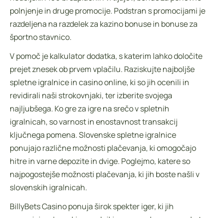
polnjenje in druge promocije. Podstran s promocijami je
razdeljena na razdelek za kazino bonuse in bonuse za
športno stavnico.
V pomoč je kalkulator dodatka, s katerim lahko določite
prejet znesek ob prvem vplačilu. Raziskujte najboljše
spletne igralnice in casino online, ki so jih ocenili in
revidirali naši strokovnjaki, ter izberite svojega
najljubšega. Ko gre za igre na srečo v spletnih
igralnicah, so varnost in enostavnost transakcij
ključnega pomena. Slovenske spletne igralnice
ponujajo različne možnosti plačevanja, ki omogočajo
hitre in varne depozite in dvige. Poglejmo, katere so
najpogostejše možnosti plačevanja, ki jih boste našli v
slovenskih igralnicah.
BillyBets Casino ponuja širok spekter iger, ki jih