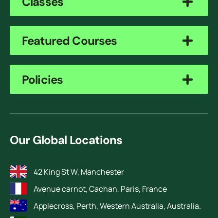
Classes
Featured Courses
Policies
Our Global Locations
42 King St W, Manchester
Avenue carnot, Cachan, Paris, France
Applecross, Perth, Western Australia, Australia.