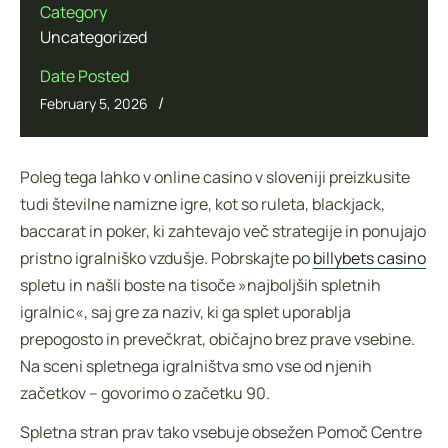
Category
Uncategorized
Date Posted
/
February 5, 2026
Poleg tega lahko v online casino v sloveniji preizkusite
tudi številne namizne igre, kot so ruleta, blackjack,
baccarat in poker, ki zahtevajo več strategije in ponujajo
pristno igralniško vzdušje. Pobrskajte po
billybets casino
spletu in našli boste na tisoče »najboljših spletnih
igralnic«, saj gre za naziv, ki ga splet uporablja
prepogosto in prevečkrat, običajno brez prave vsebine.
Na sceni spletnega igralništva smo vse od njenih
začetkov – govorimo o začetku 90.
Spletna stran prav tako vsebuje obsežen Pomoč Centre