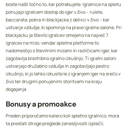
boste našli točno to, kar potrebujete. Igralnice na spletu
ponujajo igralcem dostop do iger v živo – rulete,
baccarata, pokra in blackjacka z delivci v živo – kar
ustvarja vzdušje, ki spominja na prave igralne salone. Pri
blackjacku je število igralcev omejeno na največ 7
igralcev na mizo, vendar spletne platforme to
nadomestijo s številnimi mizami in različicami iger, kar
zagotavlja brezhibno igralno izkušnjo. Ti igralni saloni
ustvarjajo družabno vzdušje in zagotavljajo pestro
izkušnjo, ki jo lahko izkusite le z igranjem iger na srečo v
živo ter drugimi ponujenimi storitvami na kraju
dogajanja.
Bonusy a promoakce
Preden priporočamo katero koli spletno igralnico, mora
ta prestati stroge preglede zanesljivosti izplačil,