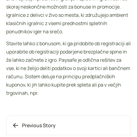
skoraj neskončne možnosti za bonuse in promocije.
Igralnice z delivci v živo so mesta, ki združujejo ambient
klasičnih igralnic z vsemi prednostmi spletnih
ponudnikov iger na srečo.
Stavite lahko z bonusom, ki ga pridobite ob registraciji ali
uporabite ob registraciji podarjene brezplačne spine in
že lahko začnete z igro. Paysafe je odlična rešitev za
vse, ki ne želijo deliti podatkov o svoji kartici ali bančnem
računu. Sistem deluje na principu predplačniških
kuponov, ki jih lahko kupite prek spleta ali pa v večjih
trgovinah, npr.
Previous Story