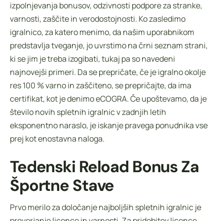
izpolnjevanja bonusov, odzivnosti podpore za stranke,
varnosti, zaščite in verodostojnosti. Ko zasledimo
igralnico, za katero menimo, da našim uporabnikom
predstavlja tveganje, jo uvrstimo na črni seznam strani,
ki se jim je treba izogibati, tukaj pa so navedeni
najnovejši primeri. Da se prepričate, če je igralno okolje
res 100 % varno in zaščiteno, se prepričajte, da ima
certifikat, kot je denimo eCOGRA. Če upoštevamo, da je
število novih spletnih igralnic v zadnjih letih
eksponentno naraslo, je iskanje pravega ponudnika vse
prej kot enostavna naloga.
Tedenski Reload Bonus Za
Športne Stave
Prvo merilo za določanje najboljših spletnih igralnic je
preverjanje licence in varnosti. Za pridobitev licence