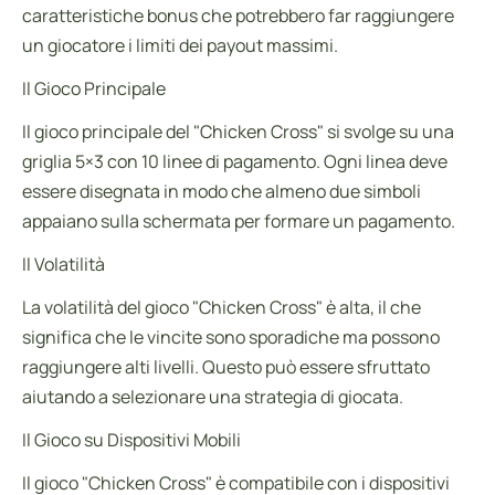
caratteristiche bonus che potrebbero far raggiungere
un giocatore i limiti dei payout massimi.
Il Gioco Principale
Il gioco principale del "Chicken Cross" si svolge su una
griglia 5×3 con 10 linee di pagamento. Ogni linea deve
essere disegnata in modo che almeno due simboli
appaiano sulla schermata per formare un pagamento.
Il Volatilità
La volatilità del gioco "Chicken Cross" è alta, il che
significa che le vincite sono sporadiche ma possono
raggiungere alti livelli. Questo può essere sfruttato
aiutando a selezionare una strategia di giocata.
Il Gioco su Dispositivi Mobili
Il gioco "Chicken Cross" è compatibile con i dispositivi