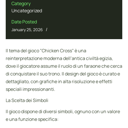
Category
Uncategorized
Date Posted
/
January 25, 2026
Il tema del gioco "Chicken Cross" è una
reinterpretazione moderna dell’antica civiltà egizia,
dove il giocatore assume il ruolo di un faraone che cerca
di conquistare il suo trono. Il design del gioco è curato e
dettagliato, con grafiche in alta risoluzione e effetti
speciali impressionanti.
La Scelta dei Simboli
Il gioco dispone di diversi simboli, ognuno con un valore
e una funzione specifica: