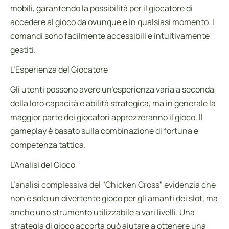
mobili, garantendo la possibilità per il giocatore di
accedere al gioco da ovunque e in qualsiasi momento. I
comandi sono facilmente accessibili e intuitivamente
gestiti.
L’Esperienza del Giocatore
Gli utenti possono avere un’esperienza varia a seconda
della loro capacità e abilità strategica, ma in generale la
maggior parte dei giocatori apprezzeranno il gioco. Il
gameplay è basato sulla combinazione di fortuna e
competenza tattica.
L’Analisi del Gioco
L’analisi complessiva del "Chicken Cross" evidenzia che
non è solo un divertente gioco per gli amanti dei slot, ma
anche uno strumento utilizzabile a vari livelli. Una
strategia di gioco accorta può aiutare a ottenere una