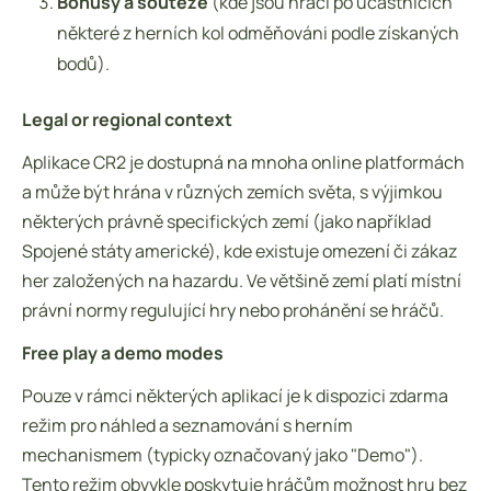
Bonusy a soutěže
(kde jsou hráči po účastnících
některé z herních kol odměňováni podle získaných
bodů).
Legal or regional context
Aplikace CR2 je dostupná na mnoha online platformách
a může být hrána v různých zemích světa, s výjimkou
některých právně specifických zemí (jako například
Spojené státy americké), kde existuje omezení či zákaz
her založených na hazardu. Ve většině zemí platí místní
právní normy regulující hry nebo prohánění se hráčů.
Free play a demo modes
Pouze v rámci některých aplikací je k dispozici zdarma
režim pro náhled a seznamování s herním
mechanismem (typicky označovaný jako "Demo").
Tento režim obvykle poskytuje hráčům možnost hru bez