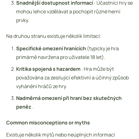
Snadnější dostupnost informací
: Účastníci hry se
mohou lehce vzdělávat a pochopit různé herní
prvky.
Na druhou stranu existuje několik limitací:
Specifické omezení hranících
(typicky je hra
primárně navržena pro uživatele 18 let).
Kritika spojená s hazardem
: Hra může být
považována za zesilující efektivní a účinný způsob
vyhánění hráčů ze hry.
Nadměrná omezení při hraní bez skutečných
peněz
.
Common misconceptions or myths
Existuje několik mýtů nebo neúplných informací