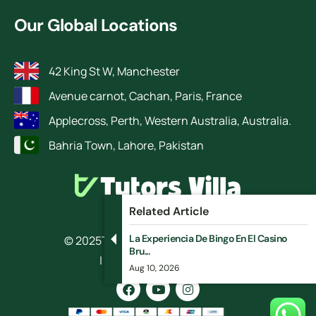
Our Global Locations
42 King St W, Manchester
Avenue carnot, Cachan, Paris, France
Applecross, Perth, Western Australia, Australia.
Bahria Town, Lahore, Pakistan
Related Article
La Experiencia De Bingo En El Casino
© 2025
TutorsVilla.
All rights reserved
Bru...
| Design by RokketBase
Aug 10, 2026