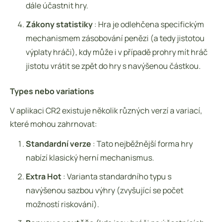
dále účastnit hry.
Zákony statistiky
: Hra je odlehčena specifickým
mechanismem zásobování penězi (a tedy jistotou
výplaty hráči), kdy může i v případě prohry mít hráč
jistotu vrátit se zpět do hry s navýšenou částkou.
Types nebo variations
V aplikaci CR2 existuje několik různých verzí a variací,
které mohou zahrnovat:
Standardní verze
: Tato nejběžnější forma hry
nabízí klasický herní mechanismus.
Extra Hot
: Varianta standardního typu s
navýšenou sazbou výhry (zvyšující se počet
možností riskování).