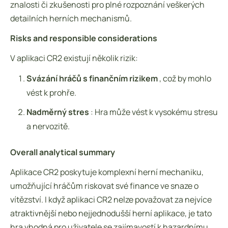
znalosti či zkušenosti pro plné rozpoznání veškerých
detailních herních mechanismů.
Risks and responsible considerations
V aplikaci CR2 existují několik rizik:
Svázání hráčů s finančním rizikem
, což by mohlo
vést k prohře.
Nadměrný stres
: Hra může vést k vysokému stresu
a nervozitě.
Overall analytical summary
Aplikace CR2 poskytuje komplexní herní mechaniku,
umožňující hráčům riskovat své finance ve snaze o
vítězství. I když aplikaci CR2 nelze považovat za nejvíce
atraktivnější nebo nejjednodušší herní aplikace, je tato
hra vhodná pro uživatele se zajímavostí k hazardnímu