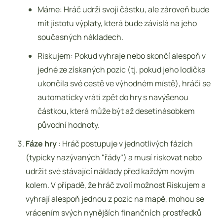
Máme: Hráč udrží svoji částku, ale zároveň bude
mít jistotu výplaty, která bude závislá na jeho
současných nákladech.
Riskujem: Pokud vyhraje nebo skončí alespoň v
jedné ze získaných pozic (tj. pokud jeho lodička
ukončila své cestě ve výhodném místě), hráči se
automaticky vrátí zpět do hry s navýšenou
částkou, která může být až desetinásobkem
původní hodnoty.
Fáze hry
: Hráč postupuje v jednotlivých fázích
(typicky nazývaných "řády") a musí riskovat nebo
udržit své stávající náklady před každým novým
kolem. V případě, že hráč zvolí možnost Riskujem a
vyhrají alespoň jednou z pozic na mapě, mohou se
vrácením svých nynějších finančních prostředků