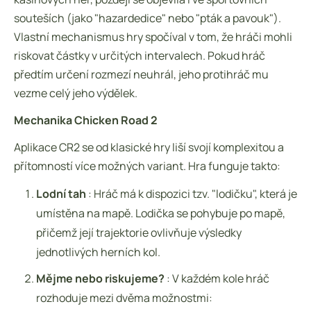
souteších (jako "hazardedice" nebo "pták a pavouk").
Vlastní mechanismus hry spočíval v tom, že hráči mohli
riskovat částky v určitých intervalech. Pokud hráč
předtím určení rozmezí neuhrál, jeho protihráč mu
vezme celý jeho výdělek.
Mechanika Chicken Road 2
Aplikace CR2 se od klasické hry liší svojí komplexitou a
přítomností více možných variant. Hra funguje takto:
Lodní tah
: Hráč má k dispozici tzv. "lodičku", která je
umístěna na mapě. Lodička se pohybuje po mapě,
přičemž její trajektorie ovlivňuje výsledky
jednotlivých herních kol.
Mějme nebo riskujeme?
: V každém kole hráč
rozhoduje mezi dvěma možnostmi: