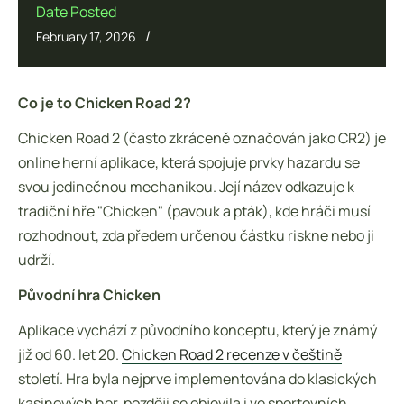
Date Posted
/
February 17, 2026
Co je to Chicken Road 2?
Chicken Road 2 (často zkráceně označován jako CR2) je
online herní aplikace, která spojuje prvky hazardu se
svou jedinečnou mechanikou. Její název odkazuje k
tradiční hře "Chicken" (pavouk a pták), kde hráči musí
rozhodnout, zda předem určenou částku riskne nebo ji
udrží.
Původní hra Chicken
Aplikace vychází z původního konceptu, který je známý
již od 60. let 20.
Chicken Road 2 recenze v češtině
století. Hra byla nejprve implementována do klasických
kasinových her, později se objevila i ve sportovních