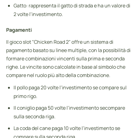
Gatto: rappresenta il gatto di strada e ha un valore di
2 volte l’investimento.
Pagamenti
Il gioco slot "Chicken Road 2" offre un sistema di
pagamento basato su linee multiple, con la possibilità di
formare combinazioni vincenti sulla prima e seconda
righe. Le vincite sono calcolate in base al simbolo che
compare nel ruolo più alto della combinazione.
Il pollo paga 20 volte l’investimento se compare sul
primo rigo.
Il coniglio paga 50 volte l’investimento secompare
sulla seconda riga.
La coda del cane paga 10 volte l’investimento se
compare sulla seconda riga.