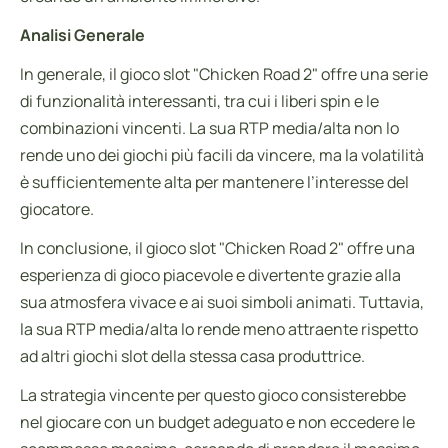
Analisi Generale
In generale, il gioco slot "Chicken Road 2" offre una serie
di funzionalità interessanti, tra cui i liberi spin e le
combinazioni vincenti. La sua RTP media/alta non lo
rende uno dei giochi più facili da vincere, ma la volatilità
è sufficientemente alta per mantenere l’interesse del
giocatore.
In conclusione, il gioco slot "Chicken Road 2" offre una
esperienza di gioco piacevole e divertente grazie alla
sua atmosfera vivace e ai suoi simboli animati. Tuttavia,
la sua RTP media/alta lo rende meno attraente rispetto
ad altri giochi slot della stessa casa produttrice.
La strategia vincente per questo gioco consisterebbe
nel giocare con un budget adeguato e non eccedere le