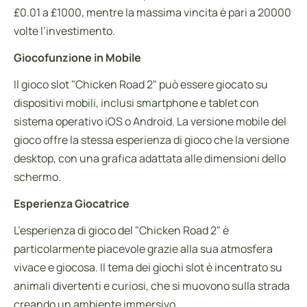
£0.01 a £1000, mentre la massima vincita è pari a 20000
volte l’investimento.
Giocofunzione in Mobile
Il gioco slot "Chicken Road 2" può essere giocato su
dispositivi mobili, inclusi smartphone e tablet con
sistema operativo iOS o Android. La versione mobile del
gioco offre la stessa esperienza di gioco che la versione
desktop, con una grafica adattata alle dimensioni dello
schermo.
Esperienza Giocatrice
L’esperienza di gioco del "Chicken Road 2" è
particolarmente piacevole grazie alla sua atmosfera
vivace e giocosa. Il tema dei giochi slot è incentrato su
animali divertenti e curiosi, che si muovono sulla strada
creando un ambiente immersivo.