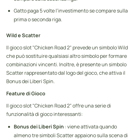
Gatto paga 5 volte l’investimento se compare sulla
prima o seconda riga.
Wild e Scatter
Il gioco slot "Chicken Road 2" prevede un simbolo Wild
che può sostituire qualsiasi altro simbolo per formare
combinazioni vincenti. Inoltre, è presente un simbolo
Scatter rappresentato dal logo del gioco, che attiva il
Bonus dei Liberi Spin.
Feature di Gioco
Il gioco slot "Chicken Road 2" offre una serie di
funzionalità di gioco interessanti:
Bonus dei Liberi Spin
: viene attivata quando
almeno tre simboli Scatter appaiono sulla scena di