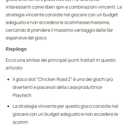
interessanti come liberi spin e combinazioni vincenti. La
strategia vincente consiste nel giocare con un budget
adeguato e non eccedere le scommesse massime,
cercando di prendere il massimo vantaggio dalle libr
espansive del gioco.
Riepilogo
Ecco una sintesi dei principali punti trattati in questo
articolo:
Il gioco slot "Chicken Road 2" è uno dei giochi più
divertenti e piacevoli della casa produttrice
Playtech.
La strategia vincente per questo gioco consiste nel
giocare con un budget adeguato e non eccedere le
scomm