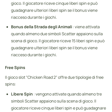
gioco. Il giocatore riceve cinque liberi spin e può
guadagnare ulteriori liberi spin se il bonus viene
riacceso durante i giochi.
Bonus della Strada degli Animali
: viene attivata
quando almeno due simboli Scatter appaiono sulla
scena di gioco. Il giocatore riceve 15 liberi spin e può
guadagnare ulteriori liberi spin se il bonus viene
riacceso durante i giochi.
Free Spins
Il gioco slot "Chicken Road 2" offre due tipologie di free
spins:
Libere Spin
: vengono attivate quando almeno tre
simboli Scatter appaiono sulla scena di gioco. Il
giocatore riceve cinque liberi spin e può guadagnare