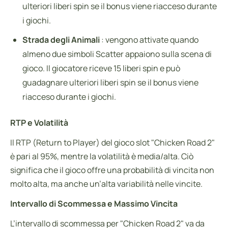
ulteriori liberi spin se il bonus viene riacceso durante
i giochi.
Strada degli Animali
: vengono attivate quando
almeno due simboli Scatter appaiono sulla scena di
gioco. Il giocatore riceve 15 liberi spin e può
guadagnare ulteriori liberi spin se il bonus viene
riacceso durante i giochi.
RTP e Volatilità
Il RTP (Return to Player) del gioco slot "Chicken Road 2"
è pari al 95%, mentre la volatilità è media/alta. Ciò
significa che il gioco offre una probabilità di vincita non
molto alta, ma anche un’alta variabilità nelle vincite.
Intervallo di Scommessa e Massimo Vincita
L’intervallo di scommessa per "Chicken Road 2" va da