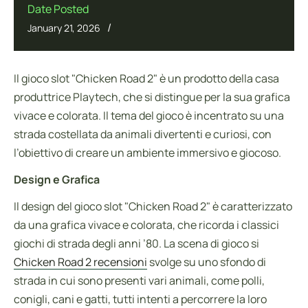
Date Posted
/
January 21, 2026
Il gioco slot "Chicken Road 2" è un prodotto della casa
produttrice Playtech, che si distingue per la sua grafica
vivace e colorata. Il tema del gioco è incentrato su una
strada costellata da animali divertenti e curiosi, con
l’obiettivo di creare un ambiente immersivo e giocoso.
Design e Grafica
Il design del gioco slot "Chicken Road 2" è caratterizzato
da una grafica vivace e colorata, che ricorda i classici
giochi di strada degli anni ’80. La scena di gioco si
Chicken Road 2 recensioni
svolge su uno sfondo di
strada in cui sono presenti vari animali, come polli,
conigli, cani e gatti, tutti intenti a percorrere la loro