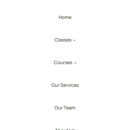
Home
Classes
Courses
Our Services
Our Team