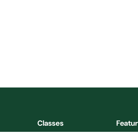
Classes
Featu
IGCSE
Biochemi