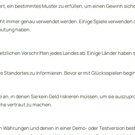
ert, ein bestimmtes Muster zu erfüllen, um einen Gewinn siche
icht immer genau verwendet werden. Einige Spiele verwenden 
eutung haben.
tzlichen Vorschriften jedes Landes ab. Einige Länder haben 
nes Standortes zu informieren. Bevor er mit Glücksspielen begi
le an, in denen Sie kein Geld riskieren müssen, um sie auszup
che vertraut zu machen.
 Währungen und denen in einer Demo- oder Testversion besteh