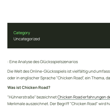
Genetics
Forensic Medicine & Toxicology
Molecular Biology
Category
Uncategorized
Mobile App Development
: Eine Analyse des Glücksspielszenarios
Web Development
Die Welt des Online-Glücksspiels ist vielfältig und umfa
oder in englischer Sprache "Chicken Road", ein Thema, 
Was ist Chicken Road?
"Hühnerstraße" bezeichnet
Chicken Road erfahrungen d
Merkmale auszeichnet. Der Begriff "Chicken Road" wird 