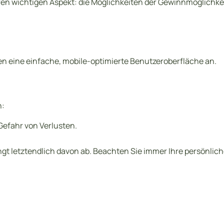
ren wichtigen Aspekt: die Möglichkeiten der Gewinnmöglichke
ten eine einfache, mobile-optimierte Benutzeroberfläche an.
n:
 Gefahr von Verlusten.
ngt letztendlich davon ab. Beachten Sie immer Ihre persönlich