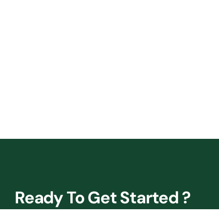
Ready To Get Started ?