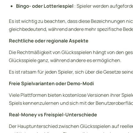
Bingo- oder Lotteriespiel
: Spieler werden aufgeford
Es ist wichtig zu beachten, dass diese Bezeichnungen n
gleichbedeutend, während andere mehr spezifische Bed
Rechtliche oder regionale Aspekte
Die Rechtmäßigkeit von Glücksspielen hängt von den gese
Glücksspiele ganz, während andere es ermöglichen.
Es ist ratsam für jeden Spieler, sich über die Gesetze sei
Freie Spielvarianten oder Demo-Modi
Viele Plattformen bieten kostenlose Versionen ihrer Spie
Spiels kennenzulernen und sich mit der Benutzeroberflä
Real-Money vs Freispiel-Unterschiede
Der Hauptunterschied zwischen Glücksspielen auf reellen