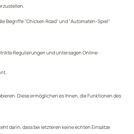
rzustellen.
die Begriffe "Chicken Road" und "Automaten-Spiel"
strikte Regulierungen und untersagen Online-
nnt.
robieren. Diese ermöglichen es Ihnen, die Funktionen des
t darin, dass bei letzteren keine echten Einsätze