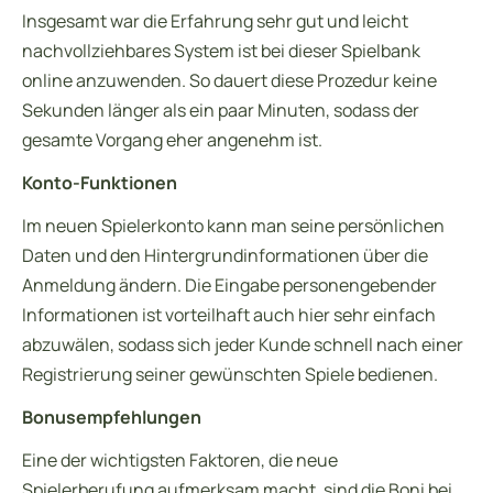
Insgesamt war die Erfahrung sehr gut und leicht
nachvollziehbares System ist bei dieser Spielbank
online anzuwenden. So dauert diese Prozedur keine
Sekunden länger als ein paar Minuten, sodass der
gesamte Vorgang eher angenehm ist.
Konto-Funktionen
Im neuen Spielerkonto kann man seine persönlichen
Daten und den Hintergrundinformationen über die
Anmeldung ändern. Die Eingabe personengebender
Informationen ist vorteilhaft auch hier sehr einfach
abzuwälen, sodass sich jeder Kunde schnell nach einer
Registrierung seiner gewünschten Spiele bedienen.
Bonusempfehlungen
Eine der wichtigsten Faktoren, die neue
Spielerberufung aufmerksam macht, sind die Boni bei