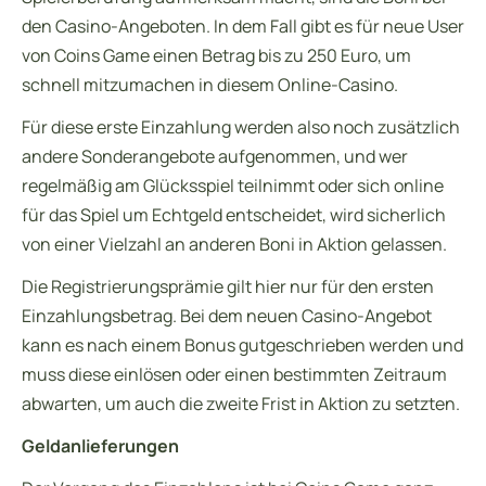
den Casino-Angeboten. In dem Fall gibt es für neue User
von Coins Game einen Betrag bis zu 250 Euro, um
schnell mitzumachen in diesem Online-Casino.
Für diese erste Einzahlung werden also noch zusätzlich
andere Sonderangebote aufgenommen, und wer
regelmäßig am Glücksspiel teilnimmt oder sich online
für das Spiel um Echtgeld entscheidet, wird sicherlich
von einer Vielzahl an anderen Boni in Aktion gelassen.
Die Registrierungsprämie gilt hier nur für den ersten
Einzahlungsbetrag. Bei dem neuen Casino-Angebot
kann es nach einem Bonus gutgeschrieben werden und
muss diese einlösen oder einen bestimmten Zeitraum
abwarten, um auch die zweite Frist in Aktion zu setzten.
Geldanlieferungen