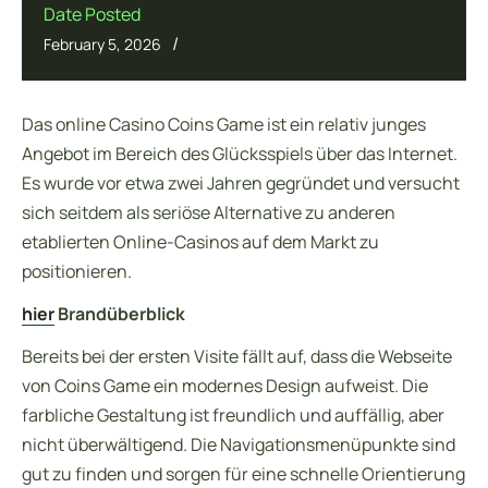
Date Posted
/
February 5, 2026
Das online Casino Coins Game ist ein relativ junges
Angebot im Bereich des Glücksspiels über das Internet.
Es wurde vor etwa zwei Jahren gegründet und versucht
sich seitdem als seriöse Alternative zu anderen
etablierten Online-Casinos auf dem Markt zu
positionieren.
hier
Brandüberblick
Bereits bei der ersten Visite fällt auf, dass die Webseite
von Coins Game ein modernes Design aufweist. Die
farbliche Gestaltung ist freundlich und auffällig, aber
nicht überwältigend. Die Navigationsmenüpunkte sind
gut zu finden und sorgen für eine schnelle Orientierung