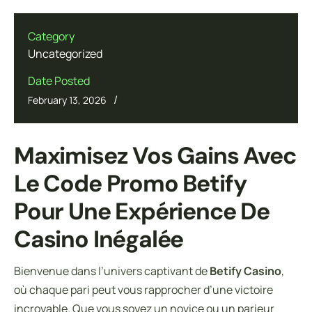
Category
Uncategorized
Date Posted
/
February 13, 2026
Maximisez Vos Gains Avec
Le Code Promo Betify
Pour Une Expérience De
Casino Inégalée
Bienvenue dans l’univers captivant de
Betify Casino
,
où chaque pari peut vous rapprocher d’une victoire
incroyable. Que vous soyez un novice ou un parieur