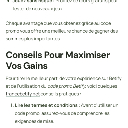
Jouez sans risque :
Profitez de tours gratuits pour
tester de nouveaux jeux.
Chaque avantage que vous obtenez grâce au code
promo vous offre une meilleure chance de gagner des
sommes plus importantes.
Conseils Pour Maximiser
Vos Gains
Pour tirer le meilleur parti de votre expérience sur Betify
et de l’utilisation du
code promo Betify
, voici quelques
francebetify.net
conseils pratiques :
Lire les termes et conditions :
Avant d’utiliser un
code promo, assurez-vous de comprendre les
exigences de mise.