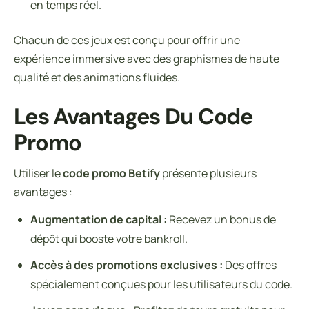
en temps réel.
Chacun de ces jeux est conçu pour offrir une
expérience immersive avec des graphismes de haute
qualité et des animations fluides.
Les Avantages Du Code
Promo
Utiliser le
code promo Betify
présente plusieurs
avantages :
Augmentation de capital :
Recevez un bonus de
dépôt qui booste votre bankroll.
Accès à des promotions exclusives :
Des offres
spécialement conçues pour les utilisateurs du code.