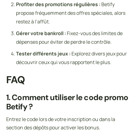
Profiter des promotions régulières :
Betify
propose fréquemment des offres spéciales, alors
restez à l’affût.
Gérer votre bankroll :
Fixez-vous des limites de
dépenses pour éviter de perdre le contrôle.
Tester différents jeux :
Explorez divers jeux pour
découvrir ceux qui vous rapportent le plus.
FAQ
1. Comment utiliser le code promo
Betify ?
Entrez le code lors de votre inscription ou dans la
section des dépôts pour activer les bonus.