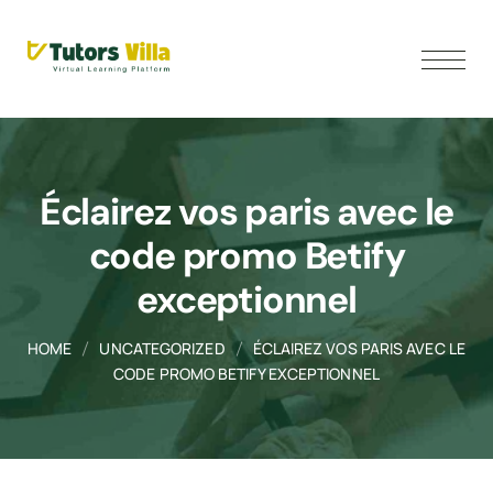
Éclairez vos paris avec le
code promo Betify
exceptionnel
HOME
UNCATEGORIZED
ÉCLAIREZ VOS PARIS AVEC LE
CODE PROMO BETIFY EXCEPTIONNEL