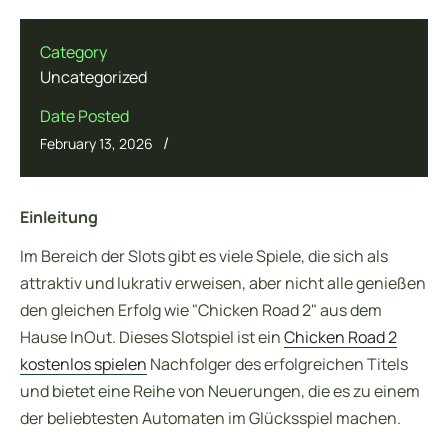
Category
Uncategorized
Date Posted
/
February 13, 2026
Einleitung
Im Bereich der Slots gibt es viele Spiele, die sich als
attraktiv und lukrativ erweisen, aber nicht alle genießen
den gleichen Erfolg wie "Chicken Road 2" aus dem
Hause InOut. Dieses Slotspiel ist ein
Chicken Road 2
kostenlos spielen
Nachfolger des erfolgreichen Titels
und bietet eine Reihe von Neuerungen, die es zu einem
der beliebtesten Automaten im Glücksspiel machen.