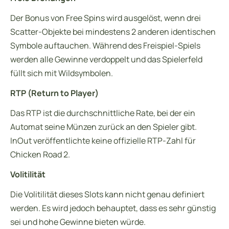
Der Bonus von Free Spins wird ausgelöst, wenn drei
Scatter-Objekte bei mindestens 2 anderen identischen
Symbole auftauchen. Während des Freispiel-Spiels
werden alle Gewinne verdoppelt und das Spielerfeld
füllt sich mit Wildsymbolen.
RTP (Return to Player)
Das RTP ist die durchschnittliche Rate, bei der ein
Automat seine Münzen zurück an den Spieler gibt.
InOut veröffentlichte keine offizielle RTP-Zahl für
Chicken Road 2.
Volitilität
Die Volitilität dieses Slots kann nicht genau definiert
werden. Es wird jedoch behauptet, dass es sehr günstig
sei und hohe Gewinne bieten würde.