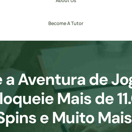
About Us
Become A Tutor
 a Aventura de Jo
bloqueie Mais de 11
Spins e Muito Mais