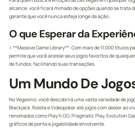
alcance, você ficará mimado de opções quando se trata de
garante que você nunca esteja longe da ação.
O que Esperar da Experiên
• **Massive Game Library**: Com mais de 11.000 títulos p
permite que você acesse seus jogos favoritos de qualquer
de fundos, facilitando suas transações.
Um Mundo De Jogos
No Vegasino, você descobrirá uma vasta variedade de jog
Blackjack, Roleta e Videopoker até jogos com dealer ao v
renomados como Play’n GO, Pragmatic Play, Evolution G
gráficos de ponta e jogabilidade envolvente.