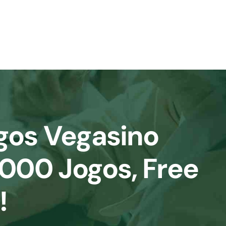
gos Vegasino
.000 Jogos, Free
!