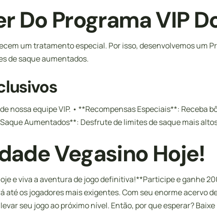
r Do Programa VIP D
recem um tratamento especial. Por isso, desenvolvemos um Pr
tes de saque aumentados.
clusivos
o de nossa equipe VIP. • **Recompensas Especiais**: Receba 
 Saque Aumentados**: Desfrute de limites de saque mais altos
dade Vegasino Hoje!
e e viva a aventura de jogo definitiva!**Participe e ganhe 20
rá até os jogadores mais exigentes. Com seu enorme acervo 
levar seu jogo ao próximo nível. Então, por que esperar? Bai