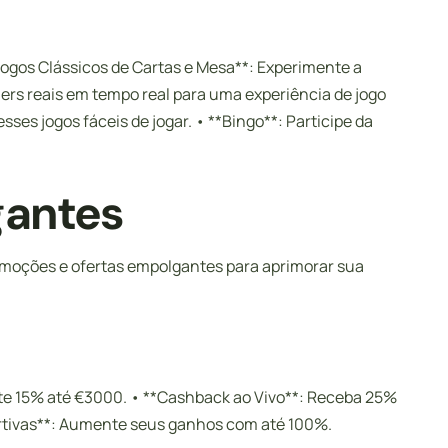
Jogos Clássicos de Cartas e Mesa**: Experimente a
lers reais em tempo real para uma experiência de jogo
ses jogos fáceis de jogar. • **Bingo**: Participe da
gantes
omoções e ofertas empolgantes para aprimorar sua
te 15% até €3000. • **Cashback ao Vivo**: Receba 25%
rtivas**: Aumente seus ganhos com até 100%.