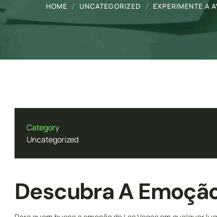
Genetics
HOME
UNCATEGORIZED
EXPERIMENTE A A
Forensic Medicine & Toxicology
Molecular Biology
Mobile App Development
Web Development
Category
Uncategorized
Descubra A Emoção
Para quem busca a emoção de Las Vegas em qualquer luga