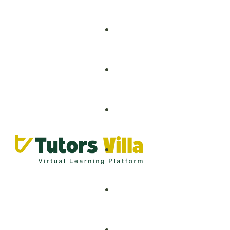
Grade 1 – 8
Grade 9 – 12
Artificial Intelligence
O-Levels
Business Analytics
A-Levels