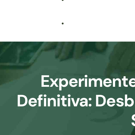
Biochemistry
IB
Bioinformatics
IGCSE
Cell Biology
IELTS/TOEFL
Cyber Security
Experimente
Data Science & Machine Learning
Definitiva: Des
Digital Marketing
English