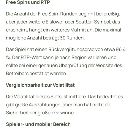
Free Spins und RTP
Die Anzahl der Free Spin-Runden beginnt bei dreißig,
aber jeder weitere Eislöwe- oder Scatter-Symbol, das
erscheint, hängt ein weiteres Mal mit an. Die maximal
mögliche Anzahl beträgt 30 Runden.
Das Spiel hat einen Rückvergütungsgrad von etwa 96,4
%. Der RTP-Wert kann je nach Region variieren und
sollte bei einer genauen Überprüfung der Website des
Betreibers bestätigt werden.
Vergleichbarkeit zur Volatilität
Die Volatilität dieses Slots ist mittlere. Das bedeutet es
gibt große Auszahlungen, aber man hat nicht die
Sicherheit der großen Gewinne.
Spieler- und mobiler Bereich