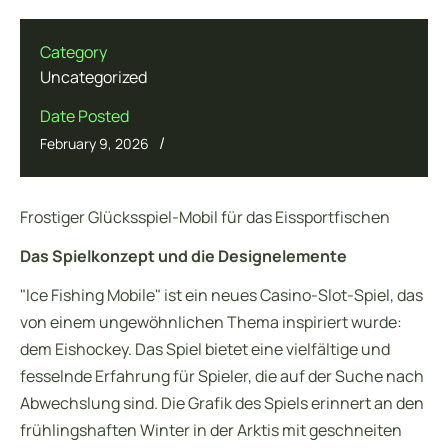
Category
Uncategorized
Date Posted
/
February 9, 2026
Frostiger Glücksspiel-Mobil für das Eissportfischen
Das Spielkonzept und die Designelemente
"Ice Fishing Mobile" ist ein neues Casino-Slot-Spiel, das
von einem ungewöhnlichen Thema inspiriert wurde:
dem Eishockey. Das Spiel bietet eine vielfältige und
fesselnde Erfahrung für Spieler, die auf der Suche nach
Abwechslung sind. Die Grafik des Spiels erinnert an den
frühlingshaften Winter in der Arktis mit geschneiten