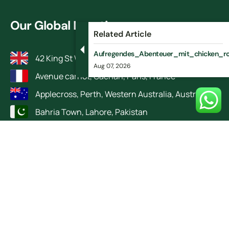
Our Global Locations
Related Article
Aufregendes_Abenteuer_mit_chicken_roa
42 King St W, Manchester
Aug 07, 2026
Avenue carnot, Cachan, Paris, France
Applecross, Perth, Western Australia, Australia.
Bahria Town, Lahore, Pakistan
© 2025
TutorsVilla.
All rights reserved
| Design by RokketBase