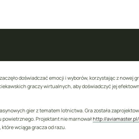
aczęło doświadczać emocji i wyborów, korzystając z nowej gry
 ciekawskich graczy wirtualnych, aby doświadczyć jej efektow
asynowych gier z tematem lotnictwa. Gra została zaprojektowa
rtu powietrznego. Projektant nie marnował
http://aviamaster.pl
, które wciąga gracza od razu.