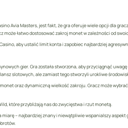
o Avia Masters, jest fakt, że gra oferuje wiele opcji dla gra
racz może łatwo dostosować zakroj monet w zależności od swoi
 Casino, aby ustalić limit konta i zapobiec najbardziej agresyw
ynowych gier. Gra została stworzona, aby przyciągnąć uwagę gr
ansz slotowych, ale zamiast tego stworzyli urokliwe środowisk
zbę monet oraz dynamiczną wielkość zakroju. Gracz może wybrać 
ld, które przybliżają nas do zwycięstwa i rzut monetą.
miarę – najbardziej znany i niewątpliwie wspanialszy aspekt gr
obrotów.