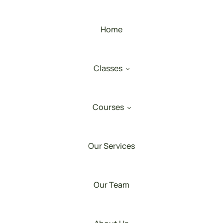
Home
Classes
Courses
Our Services
Our Team