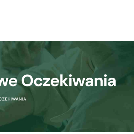
owe Oczekiwania
OCZEKIWANIA