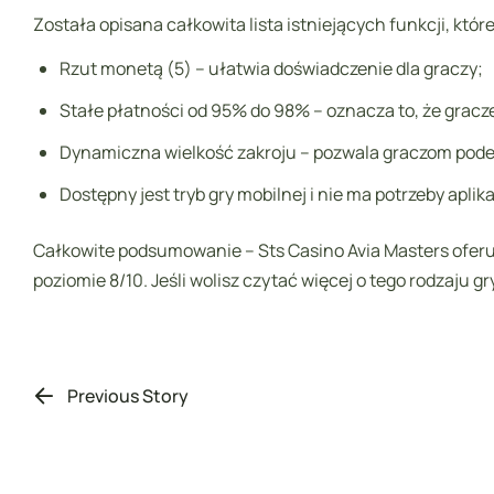
Została opisana całkowita lista istniejących funkcji, kt
Rzut monetą (5) – ułatwia doświadczenie dla graczy;
Stałe płatności od 95% do 98% – oznacza to, że gra
Dynamiczna wielkość zakroju – pozwala graczom podej
Dostępny jest tryb gry mobilnej i nie ma potrzeby aplika
Całkowite podsumowanie – Sts Casino Avia Masters oferuj
poziomie 8/10. Jeśli wolisz czytać więcej o tego rodzaju 
Previous Story