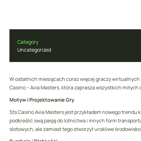
Genetics
Forensic Medicine & Toxicology
Molecular Biology
Category
Uncategorized
Mobile App Development
W ostatnich miesiącach coraz więcej graczy wirtualnych z
Web Development
Casino – Avia Masters, która zaprasza wszystkich miłych
Motyw i Projektowanie Gry
Sts Casino Avia Masters jest przykładem nowego trendu k
podkreślić swą pasję do lotnictwa i innych form transpo
slotowych, ale zamiast tego stworzył urokliwe środowisko