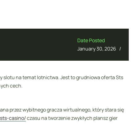
Date Posted
/
January 30, 2026
 slotu na temat lotnictwa. Jest to grudniowa oferta Sts
nych cech.
na przez wybitnego gracza wirtualnego, który stara się
/sts-casino/
czasu na tworzenie zwykłych plansz gier