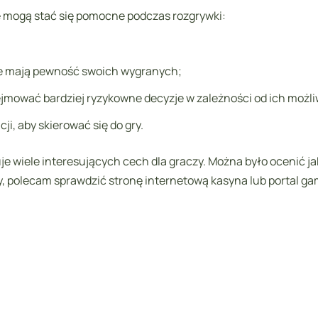
óre mogą stać się pomocne podczas rozgrywki:
cze mają pewność swoich wygranych;
mować bardziej ryzykowne decyzje w zależności od ich możli
cji, aby skierować się do gry.
e wiele interesujących cech dla graczy. Można było ocenić ja
gry, polecam sprawdzić stronę internetową kasyna lub portal g