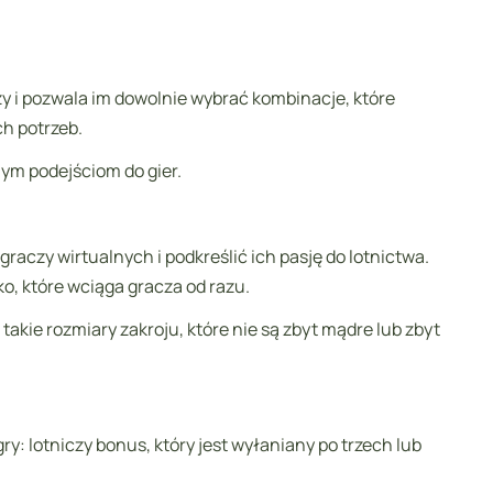
czy i pozwala im dowolnie wybrać kombinacje, które
ch potrzeb.
nym podejściom do gier.
aczy wirtualnych i podkreślić ich pasję do lotnictwa.
o, które wciąga gracza od razu.
takie rozmiary zakroju, które nie są zbyt mądre lub zbyt
y: lotniczy bonus, który jest wyłaniany po trzech lub