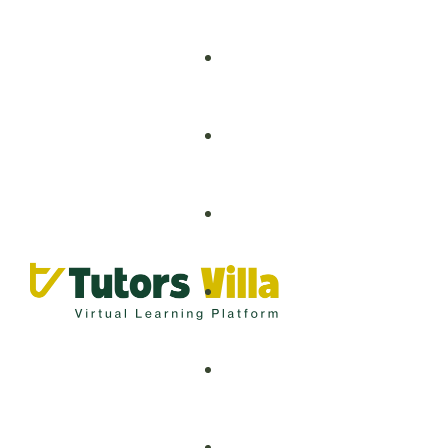
Grade 1 – 8
Grade 9 – 12
Artificial Intelligence
O-Levels
Business Analytics
A-Levels