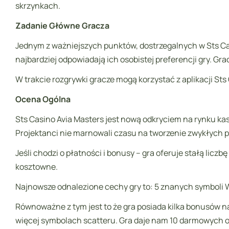
skrzynkach.
Zadanie Główne Gracza
Jednym z ważniejszych punktów, dostrzegalnych w Sts Casin
najbardziej odpowiadają ich osobistej preferencji gry. G
W trakcie rozgrywki gracze mogą korzystać z aplikacji Sts
Ocena Ogólna
Sts Casino Avia Masters jest nową odkryciem na rynku kas
Projektanci nie marnowali czasu na tworzenie zwykłych pl
Jeśli chodzi o płatności i bonusy – gra oferuje stałą lic
kosztowne.
Najnowsze odnalezione cechy gry to: 5 znanych symboli Wi
Równoważne z tym jest to że gra posiada kilka bonusów na 
więcej symbolach scatteru. Gra daje nam 10 darmowych 