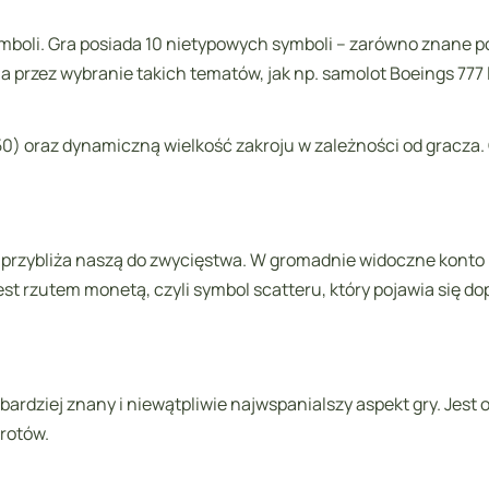
oli. Gra posiada 10 nietypowych symboli – zarówno znane post
a przez wybranie takich tematów, jak np. samolot Boeings 777 l
50) oraz dynamiczną wielkość zakroju w zależności od gracza. 
 przybliża naszą do zwycięstwa. W gromadnie widoczne konto
est rzutem monetą, czyli symbol scatteru, który pojawia się d
bardziej znany i niewątpliwie najwspanialszy aspekt gry. Jest
rotów.