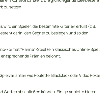
er ein Konzept darstellt. Die grundlegende Idee besteht
rb zu setzen.
rd ein Spieler, der bestimmte Kriterien erfüllt (z.B.
esteht darin, den Gegner zu besiegen und so den
ino-Format "Hähne"-Spiel (ein klassisches Online-Spiel,
ch entsprechende Prämien belohnt.
pielvarianten wie Roulette, BlackJack oder Video Poker
nd Wetten abschließen können. Einige Anbieter bieten