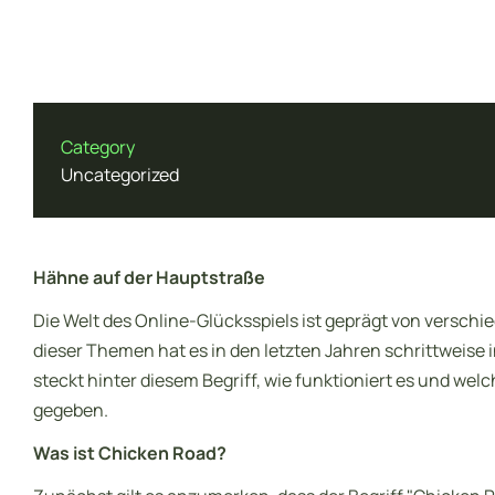
Genetics
Forensic Medicine & Toxicology
Molecular Biology
Category
Uncategorized
Mobile App Development
Hähne auf der Hauptstraße
Web Development
Die Welt des Online-Glücksspiels ist geprägt von versch
dieser Themen hat es in den letzten Jahren schrittweise
steckt hinter diesem Begriff, wie funktioniert es und wel
gegeben.
Was ist Chicken Road?