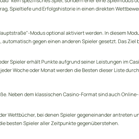
oad" kein spezifisches Spiel, sondern eher eine Spielmodus od
rag, Spieltiefe und Erfolgshistorie in einen direkten Wettbewe
ptstraße"-Modus optional aktiviert werden. In diesem Modus wi
automatisch gegen einen anderen Spieler gesetzt. Das Ziel b
eder Spieler erhält Punkte aufgrund seiner Leistungen im Cas
e jeder Woche oder Monat werden die Besten dieser Liste dur
aße. Neben dem klassischen Casino-Format sind auch Online-S
 oder Wettbücher, bei denen Spieler gegeneinander antreten u
ie besten Spieler aller Zeitpunkte gegenüberstehen.