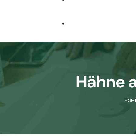
Biochemistry
IB
Bioinformatics
IGCSE
Cell Biology
IELTS/TOEFL
Cyber Security
Hähne a
Data Science & Machine Learning
Digital Marketing
HOM
English