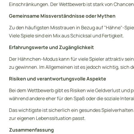
Einschränkungen. Der Wettbewerb ist stark von Chancen
Gemeinsame Missverständnisse oder Mythen
Zu den häufigsten Misstrauen in Bezug auf "Hähne"-Spiele
Viele Spiele sind ein Mix aus Schicksal und Fertigkeit.
Erfahrungswerte und Zugänglichkeit
Der Hähnchen-Modus kann für viele Spieler attraktiv sein
zu gewinnen. Im Allgemeinen ist es jedoch wichtig, sic
Risiken und verantwortungsvolle Aspekte
Bei dem Wettbewerb gibt es Risiken wie Geldverlust und 
während andere eher für den Spaß oder die soziale Interak
Das wichtigste ist sicherlich ein gesundes Spielverhalte
zur eigenen Lebenssituation passt.
Zusammenfassung