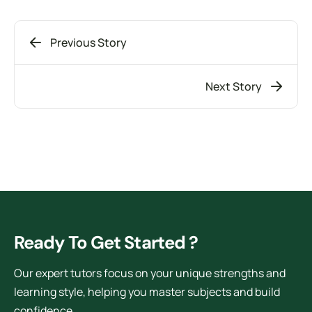
Previous Story
Next Story
Ready To Get Started ?
Our expert tutors focus on your unique strengths and
learning style, helping you master subjects and build
confidence.