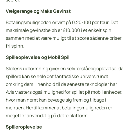
Vælgerange og Maks Gevinst
Betalingsmuligheden er vist på 0.20-100 per tour. Det
maksimale gevinstbeløb er £10.000 i et enkelt spin
sammen med at være muligt til at score sådanne priser i
fri spinn.
Spilleoplevelse og Mobil Spil
Slotens udformning giver en selvforståelig oplevelse, da
spillere kan se hele det fantastiske univers rundt
omkring dem. I henhold til de seneste teknologier har
AviaMasters også mulighed for spillet på mobil enheder,
hvor man nemt kan bevæge sig frem og tilbage i
menuen. Hertil kommer at betalingsmuligheden er
meget let anvendelig på dette platform.
Spilleroplevelse