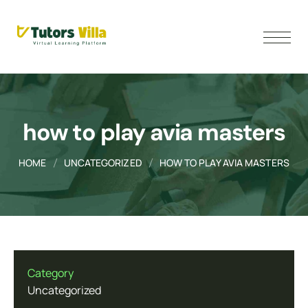
how to play avia masters
HOME
UNCATEGORIZED
HOW TO PLAY AVIA MASTERS
Category
Uncategorized