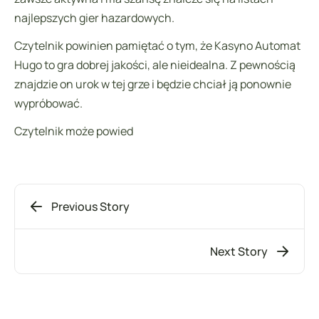
najlepszych gier hazardowych.
Czytelnik powinien pamiętać o tym, że Kasyno Automat
Hugo to gra dobrej jakości, ale nieidealna. Z pewnością
znajdzie on urok w tej grze i będzie chciał ją ponownie
wypróbować.
Czytelnik może powied
Previous Story
Next Story