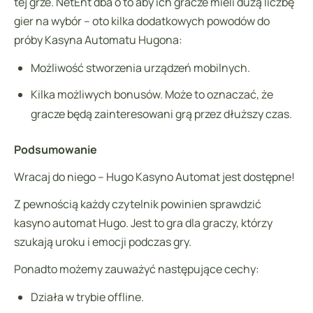
tej grze. NetEnt dba o to aby ich gracze mieli dużą liczbę
gier na wybór – oto kilka dodatkowych powodów do
próby Kasyna Automatu Hugona:
Możliwość stworzenia urządzeń mobilnych.
Kilka możliwych bonusów. Może to oznaczać, że
gracze będą zainteresowani grą przez dłuższy czas.
Podsumowanie
Wracaj do niego – Hugo Kasyno Automat jest dostępne!
Z pewnością każdy czytelnik powinien sprawdzić
kasyno automat Hugo. Jest to gra dla graczy, którzy
szukają uroku i emocji podczas gry.
Ponadto możemy zauważyć następujące cechy:
Działa w trybie offline.