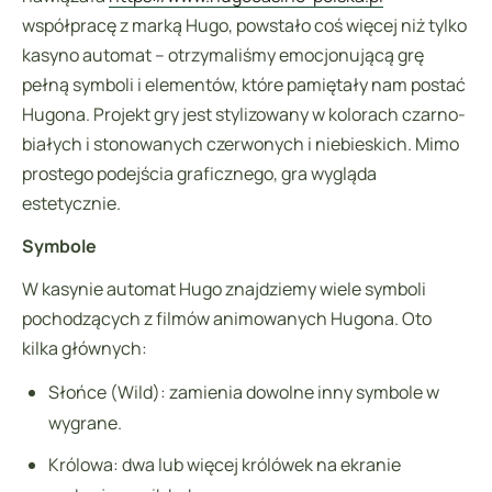
współpracę z marką Hugo, powstało coś więcej niż tylko
kasyno automat – otrzymaliśmy emocjonującą grę
pełną symboli i elementów, które pamiętały nam postać
Hugona. Projekt gry jest stylizowany w kolorach czarno-
białych i stonowanych czerwonych i niebieskich. Mimo
prostego podejścia graficznego, gra wygląda
estetycznie.
Symbole
W kasynie automat Hugo znajdziemy wiele symboli
pochodzących z filmów animowanych Hugona. Oto
kilka głównych:
Słońce (Wild): zamienia dowolne inny symbole w
wygrane.
Królowa: dwa lub więcej królówek na ekranie