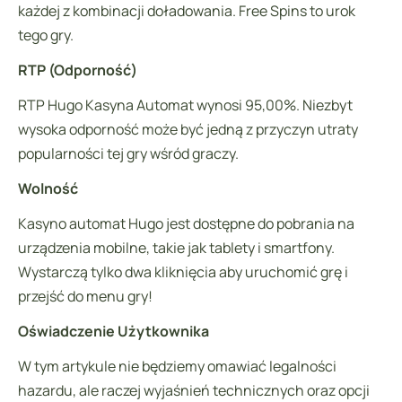
każdej z kombinacji doładowania. Free Spins to urok
tego gry.
RTP (Odporność)
RTP Hugo Kasyna Automat wynosi 95,00%. Niezbyt
wysoka odporność może być jedną z przyczyn utraty
popularności tej gry wśród graczy.
Wolność
Kasyno automat Hugo jest dostępne do pobrania na
urządzenia mobilne, takie jak tablety i smartfony.
Wystarczą tylko dwa kliknięcia aby uruchomić grę i
przejść do menu gry!
Oświadczenie Użytkownika
W tym artykule nie będziemy omawiać legalności
hazardu, ale raczej wyjaśnień technicznych oraz opcji