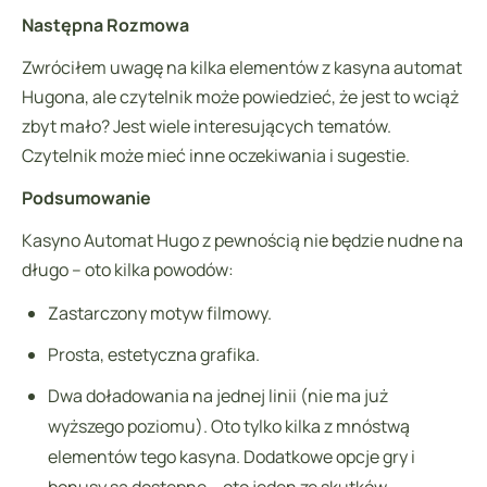
Następna Rozmowa
Zwróciłem uwagę na kilka elementów z kasyna automat
Hugona, ale czytelnik może powiedzieć, że jest to wciąż
zbyt mało? Jest wiele interesujących tematów.
Czytelnik może mieć inne oczekiwania i sugestie.
Podsumowanie
Kasyno Automat Hugo z pewnością nie będzie nudne na
długo – oto kilka powodów:
Zastarczony motyw filmowy.
Prosta, estetyczna grafika.
Dwa doładowania na jednej linii (nie ma już
wyższego poziomu). Oto tylko kilka z mnóstwą
elementów tego kasyna. Dodatkowe opcje gry i