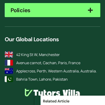
Policies
Our Global Locations
42 King St W, Manchester
Avenue carnot, Cachan, Paris, France
Applecross, Perth, Western Australia, Australia.
Bahria Town, Lahore, Pakistan
Related Article