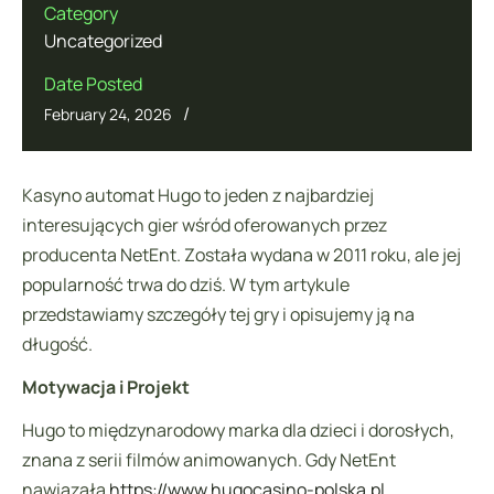
Category
Uncategorized
Date Posted
/
February 24, 2026
Kasyno automat Hugo to jeden z najbardziej
interesujących gier wśród oferowanych przez
producenta NetEnt. Została wydana w 2011 roku, ale jej
popularność trwa do dziś. W tym artykule
przedstawiamy szczegóły tej gry i opisujemy ją na
długość.
Motywacja i Projekt
Hugo to międzynarodowy marka dla dzieci i dorosłych,
znana z serii filmów animowanych. Gdy NetEnt
nawiązała
https://www.hugocasino-polska.pl