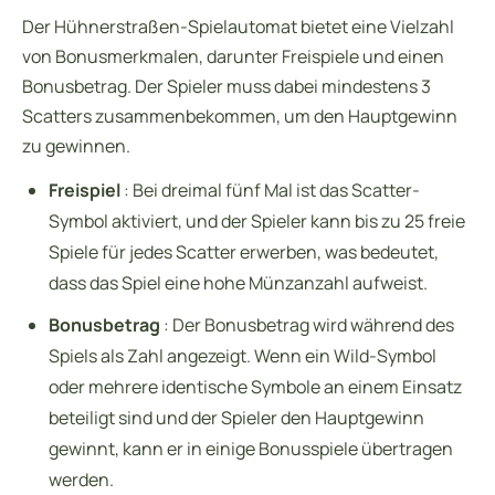
Der Hühnerstraßen-Spielautomat bietet eine Vielzahl
von Bonusmerkmalen, darunter Freispiele und einen
Bonusbetrag. Der Spieler muss dabei mindestens 3
Scatters zusammenbekommen, um den Hauptgewinn
zu gewinnen.
Freispiel
: Bei dreimal fünf Mal ist das Scatter-
Symbol aktiviert, und der Spieler kann bis zu 25 freie
Spiele für jedes Scatter erwerben, was bedeutet,
dass das Spiel eine hohe Münzanzahl aufweist.
Bonusbetrag
: Der Bonusbetrag wird während des
Spiels als Zahl angezeigt. Wenn ein Wild-Symbol
oder mehrere identische Symbole an einem Einsatz
beteiligt sind und der Spieler den Hauptgewinn
gewinnt, kann er in einige Bonusspiele übertragen
werden.