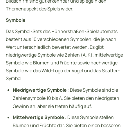
Bildschirm sind gut erkennbar und spiegeln den
Themenaspekt des Spiels wider.
Symbole
Das Symbol-Sets des Hühnerstraßen-Spielautomats
besteht aus 10 verschiedenen Symbolen, die je nach
Wert unterschiedlich bewertet werden. Es gibt
niedrigwertige Symbole wie Zahlen (A, K), mittelwertige
Symbole wie Blumen und Früchte sowie hochwertige
Symbole wie das Wild-Logo der Vögel und das Scatter-
Symbol.
Niedrigwertige Symbole
: Diese Symbole sind die
Zahlensymbole 10 bis A. Sie bieten den niedrigsten
Gewinn an, aber sie treten häufig auf.
Mittelwertige Symbole
: Diese Symbole stellen
Blumen und Früchte dar. Sie bieten einen besseren