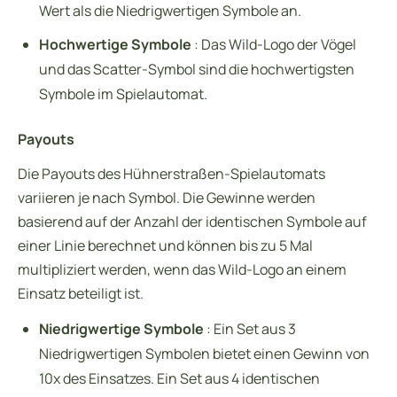
Wert als die Niedrigwertigen Symbole an.
Hochwertige Symbole
: Das Wild-Logo der Vögel
und das Scatter-Symbol sind die hochwertigsten
Symbole im Spielautomat.
Payouts
Die Payouts des Hühnerstraßen-Spielautomats
variieren je nach Symbol. Die Gewinne werden
basierend auf der Anzahl der identischen Symbole auf
einer Linie berechnet und können bis zu 5 Mal
multipliziert werden, wenn das Wild-Logo an einem
Einsatz beteiligt ist.
Niedrigwertige Symbole
: Ein Set aus 3
Niedrigwertigen Symbolen bietet einen Gewinn von
10x des Einsatzes. Ein Set aus 4 identischen