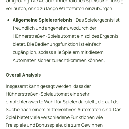
Umgebung. Die Abläufe innerhalb des Spiels sind flüssig
verlaufen, ohne zu lange Wartezeiten einzubürgen.
Allgemeine Spielererlebnis
: Das Spielergebnis ist
freundlich und angenehm, wodurch der
Hühnerstraßen-Spielautomat ein solides Ergebnis
bietet. Die Bedienungsfunktion ist einfach
zugänglich, sodass alle Spielern mit diesem
Automaten sicher zurechtkommen können.
Overall Analysis
Insgesamt kann gesagt werden, dass der
Hühnerstraßen-Spielautomat eine sehr
empfehlenswerte Wahl für Spieler darstellt, die auf der
Suche nach einem mittelvolitiven Automaten sind. Das
Spiel bietet viele verschiedene Funktionen wie
Freispiele und Bonusspiele, die zum Gewinnen