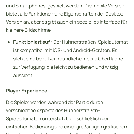
und Smartphones, gespielt werden. Die mobile Version
bietet alle Funktionen und Eigenschaften der Desktop-
Version an, aber es gibt auch ein spezielles Interface für
kleinere Bildschirme.
Funktioniert auf
: Der Hühnerstraßen-Spielautomat
ist kompatibel mit iOS- und Android-Geräten. Es
steht eine benutzerfreundliche mobile Oberfläche
zur Verfügung, die leicht zu bedienen und witzig
aussieht.
Player Experience
Die Spieler werden während der Partie durch
verschiedene Aspekte des Hühnerstraßen-
Spielautomaten unterstützt, einschließlich der
einfachen Bedienung und einer großartigen grafischen