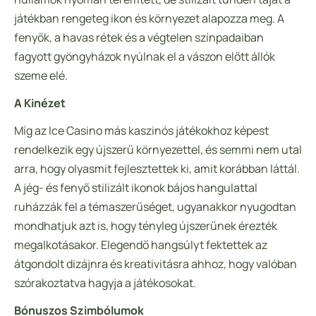
játékban rengeteg ikon és környezet alapozza meg. A
fenyők, a havas rétek és a végtelen színpadaiban
fagyott gyöngyházok nyúlnak el a vászon előtt állók
szeme elé.
A Kinézet
Míg az Ice Casino más kaszinós játékokhoz képest
rendelkezik egy újszerű környezettel, és semmi nem utal
arra, hogy olyasmit fejlesztettek ki, amit korábban láttál.
A jég- és fenyő stilizált ikonok bájos hangulattal
ruházzák fel a témaszerűséget, ugyanakkor nyugodtan
mondhatjuk azt is, hogy tényleg újszerűnek érezték
megalkotásakor. Elegendő hangsúlyt fektettek az
átgondolt dizájnra és kreativitásra ahhoz, hogy valóban
szórakoztatva hagyja a játékosokat.
Bónuszos Szimbólumok