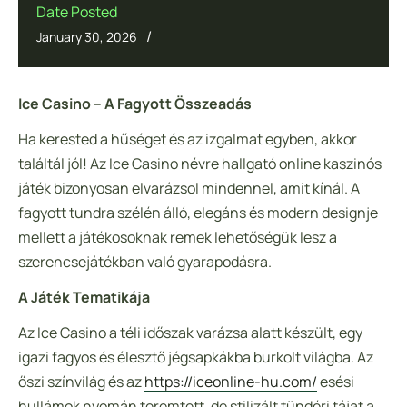
Date Posted
/
January 30, 2026
Ice Casino – A Fagyott Összeadás
Ha kerested a hűséget és az izgalmat egyben, akkor
találtál jól! Az Ice Casino névre hallgató online kaszinós
játék bizonyosan elvarázsol mindennel, amit kínál. A
fagyott tundra szélén álló, elegáns és modern designje
mellett a játékosoknak remek lehetőségük lesz a
szerencsejátékban való gyarapodásra.
A Játék Tematikája
Az Ice Casino a téli időszak varázsa alatt készült, egy
igazi fagyos és élesztő jégsapkákba burkolt világba. Az
őszi színvilág és az
https://iceonline-hu.com/
esési
hullámok nyomán teremtett, de stilizált tündéri tájat a