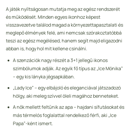
A játék nyíltságosan mutatja meg az egész rendszerét
és működését. Minden egyes ikonhoz képest
visszavezetve találod magad a környezettapasztalati és
meglepő élmények felé, ami nemcsak szórakoztatóbbá
teszi az egész megélésed, hanem segít majd eligazodni
abban is, hogy hol mit kellene csinálni.
A szenzációk nagy részét a 3+1 jellegű ikonos
szimbólumok adják. Az egyik fő típus az „Ice Mónika”
– egy kis lányka jégsapkában.
„Lady Ice” – egy elbájoló és eleganciával játszadozó
hölgy, aki meleg szívvel öleli magához benneteket.
A nők mellett feltűnik az apa – hajdani sífutásokat és
más térmelós foglalattal rendelkező férfi, aki „Ice
Papa”-ként ismert.