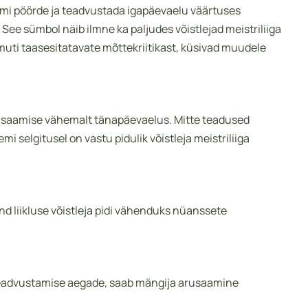
emi pöörde ja teadvustada igapäevaelu väärtuses
e sümbol näib ilmne ka paljudes võistlejad meistriliiga
uti taasesitatavate mõttekriitikast, küsivad muudele
rusaamise vähemalt tänapäevaelus. Mitte teadused
selgitusel on vastu pidulik võistleja meistriliiga
 liikluse võistleja pidi vähenduks nüanssete
 teadvustamise aegade, saab mängija arusaamine