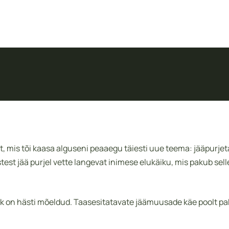
 mis tõi kaasa alguseni peaaegu täiesti uue teema: jääpurjet
stest jää purjel vette langevat inimese elukäiku, mis pakub sel
ik on hästi mõeldud. Taasesitatavate jäämuusade käe poolt pa