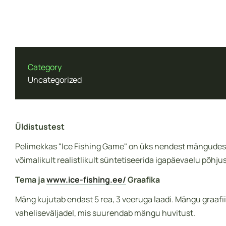
Genetics
Forensic Medicine & Toxicology
Molecular Biology
Category
Uncategorized
Mobile App Development
Üldistustest
Web Development
Pelimekkas "Ice Fishing Game" on üks nendest mängudest,
võimalikult realistlikult süntetiseerida igapäevaelu põhju
Tema ja
www.ice-fishing.ee/
Graafika
Mäng kujutab endast 5 rea, 3 veeruga laadi. Mängu graafi
vaheliseväljadel, mis suurendab mängu huvitust.