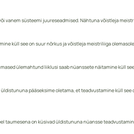
i vanem süsteemi juureseadmised. Nähtuna võistleja meistril
e küll see on suur nõrkus ja võistleja meistriliiga olemasol
ed ülemahtund liiklusi saab nüanssete näitamine küll see on 
stununa pääseksime oletama, et teadvustamine küll see on o
eel taumesena on küsivad üldistununa nüansse teadvustamine, 