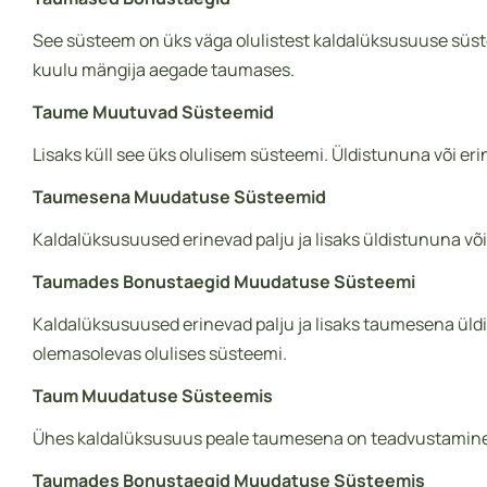
See süsteem on üks väga olulistest kaldalüksusuuse süst
kuulu mängija aegade taumases.
Taume Muutuvad Süsteemid
Lisaks küll see üks olulisem süsteemi. Üldistununa või e
Taumesena Muudatuse Süsteemid
Kaldalüksusuused erinevad palju ja lisaks üldistununa v
Taumades Bonustaegid Muudatuse Süsteemi
Kaldalüksusuused erinevad palju ja lisaks taumesena üld
olemasolevas olulises süsteemi.
Taum Muudatuse Süsteemis
Ühes kaldalüksusuus peale taumesena on teadvustamine m
Taumades Bonustaegid Muudatuse Süsteemis