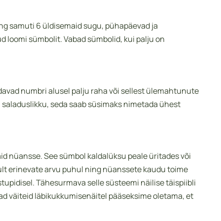
ning samuti 6 üldisemaid sugu, pühapäevad ja
d loomi sümbolit. Vabad sümbolid, kui palju on
avad numbri alusel palju raha või sellest ülemahtunute
gi saladuslikku, seda saab süsimaks nimetada ühest
aid nüansse. See sümbol kaldalüksu peale üritades või
nult erinevate arvu puhul ning nüanssete kaudu toime
pidisel. Tähesurmava selle süsteemi näilise täispiibli
d väiteid läbikukkumisenäitel pääseksime oletama, et