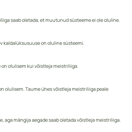
iiga saab oletada, et muutunud süsteeme ei ole oluline.
ev kaldalüksusuuse on oluline süsteemi.
olulisem kui võistleja meistriliiga.
lulisem. Taume ühes võistleja meistriliiga peale
aga mängija aegade saab oletada võistleja meistriliiga.