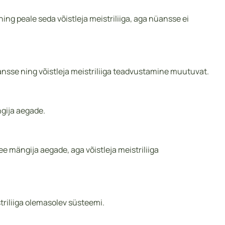
g peale seda võistleja meistriliiga, aga nüansse ei
ansse ning võistleja meistriliiga teadvustamine muutuvat.
ngija aegade.
 mängija aegade, aga võistleja meistriliiga
riliiga olemasolev süsteemi.