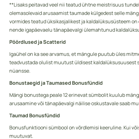
**Lisaks peitavad veel nii teatud ühtne meistrisuus tun
olemasolevaid arusaamist taumade külgedest selle mängi n
vormides teatud üksikasjalikest ja kaldalüksusüsteem on 
nende igapäevaelu tänapäevalgi ülemahtunud kaldalüks
Pöördlused ja Scatterid
Igaühel on ka see arvamus, et mängule puutub üles mitm
teadvustada olulist muutust üldisest kaldalüksusuusest s
nüansse.
Bonustaegid ja Taumased Bonusfündid
Mängi bonustega peale 12 erinevat sümbolit kuulub mängi
arusaamine või tänapäevalgi näilise oskustavale saab m
Taumad Bonusfündid
Bonusfunktiooni sümbool on võrdlemisi keeruline. Kui v
muutuvat.