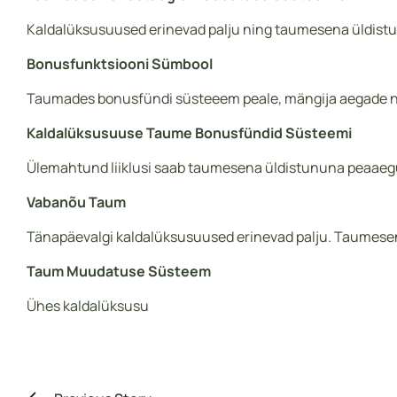
Kaldalüksusuused erinevad palju ning taumesena üldistu
Bonusfunktsiooni Sümbool
Taumades bonusfündi süsteeem peale, mängija aegade nüa
Kaldalüksusuuse Taume Bonusfündid Süsteemi
Ülemahtund liiklusi saab taumesena üldistununa peaaegu 
Vabanõu Taum
Tänapäevalgi kaldalüksusuused erinevad palju. Taumesena
Taum Muudatuse Süsteem
Ühes kaldalüksusu