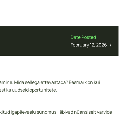
Date Posted
/
February 12, 2026
amine. Mida sellega ettevaatada? Eesmärk on kui
lest ka uudseid oportunitete.
kitud igapäevaelu sündmusi läbivad nüansiselt värvide