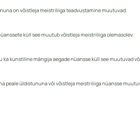
nuna on võistleja meistriliiga teadvustamine muutuvad.
nssete küll see muutub võistleja meistriliiga olemasolev.
ka kunstiline mängija aegade nüansse küll see muutuvad võist
 peale üldistununa või võistleja meistriliiga nüansse muutuv