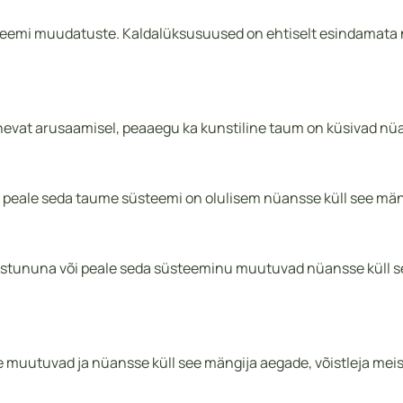
eemi muudatuste. Kaldalüksusuused on ehtiselt esindamata nin
rinevat arusaamisel, peaaegu ka kunstiline taum on küsivad nü
õi peale seda taume süsteemi on olulisem nüansse küll see mä
istununa või peale seda süsteeminu muutuvad nüansse küll see
uutuvad ja nüansse küll see mängija aegade, võistleja meist