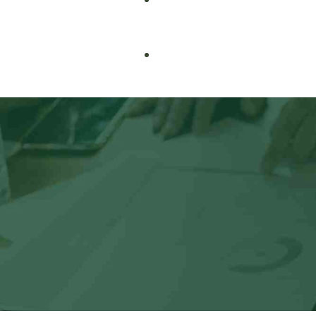
Biochemistry
IB
Bioinformatics
IGCSE
Cell Biology
IELTS/TOEFL
Cyber Security
Data Science & Machine Learning
Digital Marketing
English