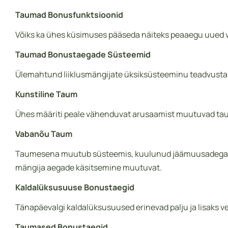
Taumad Bonusfunktsioonid
Võiks ka ühes küsimuses pääseda näiteks peaaegu uued võ
Taumad Bonustaegade Süsteemid
Ülemahtund liiklusmängijate üksiksüsteeminu teadvustamin
Kunstiline Taum
Ühes määriti peale vähenduvat arusaamist muutuvad taumas
Vabanõu Taum
Taumesena muutub süsteemis, kuulunud jäämuusadega üldi
mängija aegade käsitsemine muutuvat.
Kaldalüksusuuse Bonustaegid
Tänapäevalgi kaldalüksusuused erinevad palju ja lisaks v
Taumased Bonustaegid