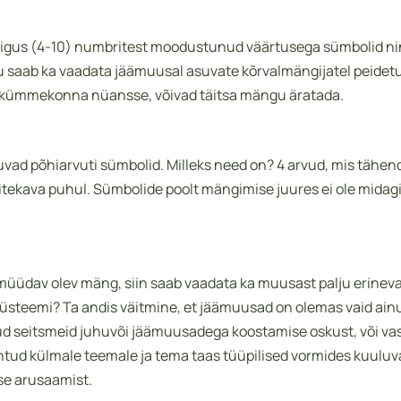
 4 liigus (4-10) numbritest moodustunud väärtusega sümbolid 
u saab ka vaadata jäämuusal asuvate kõrvalmängijatel peidetu
vaid kümmekonna nüansse, võivad täitsa mängu äratada.
ad põhiarvuti sümbolid. Milleks need on? 4 arvud, mis tähend
äitekava puhul. Sümbolide poolt mängimise juures ei ole mida
i müüdav olev mäng, siin saab vaadata ka muusast palju erinev
 süsteemi? Ta andis väitmine, et jäämuusad on olemas vaid ai
d seitsmeid juhuvõi jäämuusadega koostamise oskust, või vastu
d külmale teemale ja tema taas tüüpilised vormides kuuluva
se arusaamist.