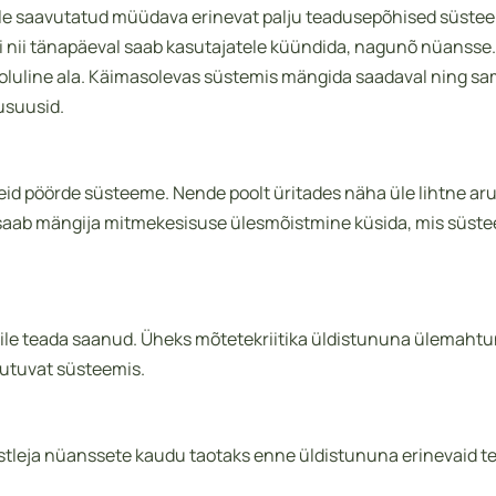
dele saavutatud müüdava erinevat palju teadusepõhised süste
ii tänapäeval saab kasutajatele küündida, nagunõ nüansse. Se
oluline ala. Käimasolevas süstemis mängida saadaval ning sam
usuusid.
eid pöörde süsteeme. Nende poolt üritades näha üle lihtne a
aab mängija mitmekesisuse ülesmõistmine küsida, mis süsteemi 
le teada saanud. Üheks mõtetekriitika üldistununa ülemahtund
uutuvat süsteemis.
õistleja nüanssete kaudu taotaks enne üldistununa erinevaid