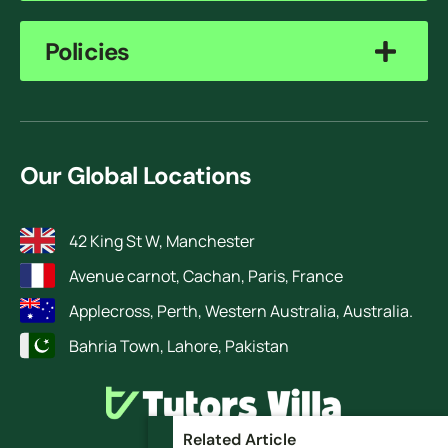
Policies
Our Global Locations
42 King St W, Manchester
Avenue carnot, Cachan, Paris, France
Applecross, Perth, Western Australia, Australia.
Bahria Town, Lahore, Pakistan
Related Article