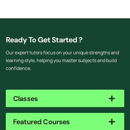
Ready To Get Started ?
Our expert tutors focus on your unique strengths and
learning style, helping you master subjects and build
confidence.
Classes
Featured Courses