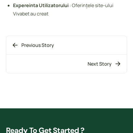
Expereinta Utilizatorului
: Oferințele site-ului
Vivabet au creat
Previous Story
Next Story
Ready To Get Started ?