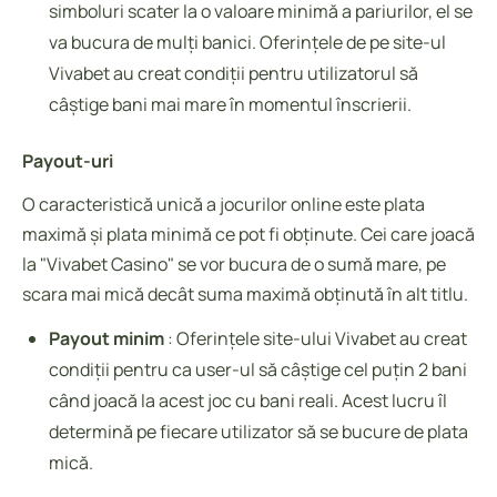
simboluri scater la o valoare minimă a pariurilor, el se
va bucura de mulți banici. Oferințele de pe site-ul
Vivabet au creat condiții pentru utilizatorul să
câștige bani mai mare în momentul înscrierii.
Payout-uri
O caracteristică unică a jocurilor online este plata
maximă și plata minimă ce pot fi obținute. Cei care joacă
la "Vivabet Casino" se vor bucura de o sumă mare, pe
scara mai mică decât suma maximă obținută în alt titlu.
Payout minim
: Oferințele site-ului Vivabet au creat
condiții pentru ca user-ul să câștige cel puțin 2 bani
când joacă la acest joc cu bani reali. Acest lucru îl
determină pe fiecare utilizator să se bucure de plata
mică.