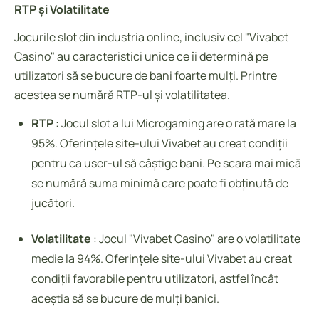
RTP și Volatilitate
Jocurile slot din industria online, inclusiv cel "Vivabet
Casino" au caracteristici unice ce îi determină pe
utilizatori să se bucure de bani foarte mulți. Printre
acestea se numără RTP-ul și volatilitatea.
RTP
: Jocul slot a lui Microgaming are o rată mare la
95%. Oferințele site-ului Vivabet au creat condiții
pentru ca user-ul să câștige bani. Pe scara mai mică
se numără suma minimă care poate fi obținută de
jucători.
Volatilitate
: Jocul "Vivabet Casino" are o volatilitate
medie la 94%. Oferințele site-ului Vivabet au creat
condiții favorabile pentru utilizatori, astfel încât
aceștia să se bucure de mulți banici.