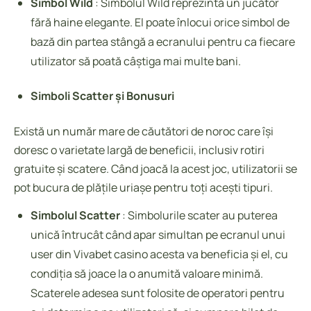
Simbol Wild
: Simbolul Wild reprezintă un jucător
fără haine elegante. El poate înlocui orice simbol de
bază din partea stângă a ecranului pentru ca fiecare
utilizator să poată câștiga mai multe bani.
Simboli Scatter și Bonusuri
Există un număr mare de căutători de noroc care își
doresc o varietate largă de beneficii, inclusiv rotiri
gratuite și scatere. Când joacă la acest joc, utilizatorii se
pot bucura de plățile uriașe pentru toți acești tipuri.
Simbolul Scatter
: Simbolurile scater au puterea
unică întrucât când apar simultan pe ecranul unui
user din Vivabet casino acesta va beneficia și el, cu
condiția să joace la o anumită valoare minimă.
Scaterele adesea sunt folosite de operatori pentru