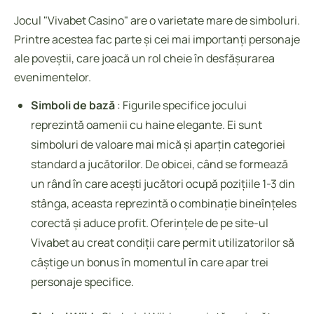
Jocul "Vivabet Casino" are o varietate mare de simboluri.
Printre acestea fac parte și cei mai importanți personaje
ale poveștii, care joacă un rol cheie în desfășurarea
evenimentelor.
Simboli de bază
: Figurile specifice jocului
reprezintă oamenii cu haine elegante. Ei sunt
simboluri de valoare mai mică și aparțin categoriei
standard a jucătorilor. De obicei, când se formează
un rând în care acești jucători ocupă pozițiile 1-3 din
stânga, aceasta reprezintă o combinație bineînțeles
corectă și aduce profit. Oferințele de pe site-ul
Vivabet au creat condiții care permit utilizatorilor să
câștige un bonus în momentul în care apar trei
personaje specifice.