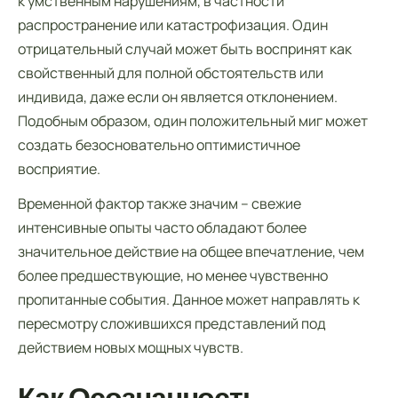
к умственным нарушениям, в частности
распространение или катастрофизация. Один
отрицательный случай может быть воспринят как
свойственный для полной обстоятельств или
индивида, даже если он является отклонением.
Подобным образом, один положительный миг может
создать безосновательно оптимистичное
восприятие.
Временной фактор также значим – свежие
интенсивные опыты часто обладают более
значительное действие на общее впечатление, чем
более предшествующие, но менее чувственно
пропитанные события. Данное может направлять к
пересмотру сложившихся представлений под
действием новых мощных чувств.