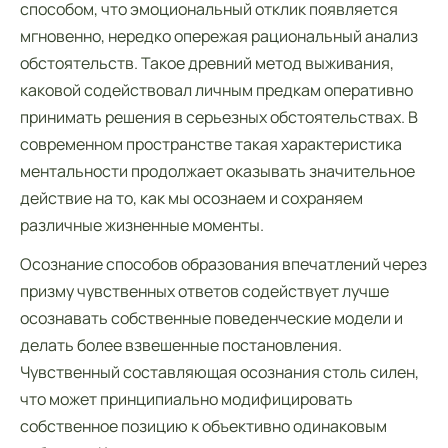
способом, что эмоциональный отклик появляется
мгновенно, нередко опережая рациональный анализ
обстоятельств. Такое древний метод выживания,
каковой содействовал личным предкам оперативно
принимать решения в серьезных обстоятельствах. В
современном пространстве такая характеристика
ментальности продолжает оказывать значительное
действие на то, как мы осознаем и сохраняем
различные жизненные моменты.
Осознание способов образования впечатлений через
призму чувственных ответов содействует лучше
осознавать собственные поведенческие модели и
делать более взвешенные постановления.
Чувственный составляющая осознания столь силен,
что может принципиально модифицировать
собственное позицию к объективно одинаковым