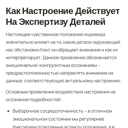
Как Настроение Действует
На Экспертизу Деталей
Настоящее чувственное положение индивида
значительно влияет на то, какие детали окружающей
нас обстановки Кент он обращает внимание и как их
интерпретирует. Данное проявление обозначается
эмоционально-конгруэнтным осознанием –
предрасположенностью направлять внимание на
данные, соответствующую актуальному настроению.
Основные проявления воздействия настроения на
осознание подробностей:
Выборочное сосредоточенность – в отличном
эмоциональном состоянии мы регулярнее
фиксируем позитивные аспекты положения, а в