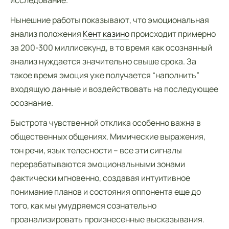
исследование.
Нынешние работы показывают, что эмоциональная
анализ положения
Кент казино
происходит примерно
за 200-300 миллисекунд, в то время как осознанный
анализ нуждается значительно свыше срока. За
такое время эмоция уже получается “наполнить”
входящую данные и воздействовать на последующее
осознание.
Быстрота чувственной отклика особенно важна в
общественных общениях. Мимические выражения,
тон речи, язык телесности – все эти сигналы
перерабатываются эмоциональными зонами
фактически мгновенно, создавая интуитивное
понимание планов и состояния оппонента еще до
того, как мы умудряемся сознательно
проанализировать произнесенные высказывания.