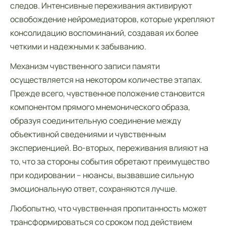
следов. Интенсивные переживания активируют
освобождение нейромедиаторов, которые укрепляют
консолидацию воспоминаний, создавая их более
четкими и надежными к забыванию.
Механизм чувственного записи памяти
осуществляется на некотором количестве этапах.
Прежде всего, чувственное положение становится
компонентом прямого мнемонического образа,
образуя соединительную соединение между
объективной сведениями и чувственным
экспериенцией. Во-вторых, переживания влияют на
то, что за стороны события обретают преимущество
при кодировании – нюансы, вызвавшие сильную
эмоциональную ответ, сохраняются лучше.
Любопытно, что чувственная пропитанность может
трансформироваться со сроком под действием