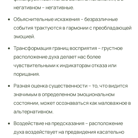
негативном – негативные.
Объяснительные искажения – безразличные
события трактуются в гармонии с преобладающей
эмоцией.
Трансформация границ восприятия – грустное
расположение духа делает нас более
чувствительными к индикаторам отказа или
порицания.
Разная оценка существенности – то, что видится
значимым в определенном эмоциональном
состоянии, может осознаваться как маловажное в
альтернативном.
Воздействие на предсказания – расположение
духа воздействует на предвидения касательно