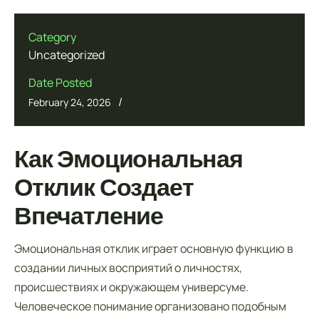
Category
Uncategorized
Date Posted
/
February 24, 2026
Как Эмоциональная
Отклик Создает
Впечатление
Эмоциональная отклик играет основную функцию в
создании личных восприятий о личностях,
происшествиях и окружающем универсуме.
Человеческое понимание организовано подобным