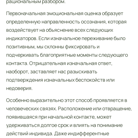
рациональным разбором.
Первоначальная эмоциональная оценка образует
определенную направленность осознания, которая
воздействует на объяснение всех следующих
индикаторов. Если изначальное переживание было
позитивным, мы склонны фиксировать и
подчеркивать благоприятные моменты следующего
контакта. Отрицательная изначальная ответ,
наоборот, заставляет нас разыскивать
подтверждения изначальных беспокойств или
недоверия.
Особенно выразительно этот способ проявляется в
человеческих связях. Расположение или отвращение,
появившаяся при начальной контакте, может
удерживаться долгое срок и влиять на понимание
действий индивида. Даже индифферентные