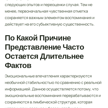
следующих опытов и переоценки случая. Тем не
менее, первоначальная чувственная отметка
сохраняется важным элементом воспоминания и
действует на его субъективную существенность.
По Какой Причине
Представление Часто
Остается Длительнее
Фактов
Эмоциональные впечатления характеризуются
необычной стабильностью по сравнению с реальной
информацией. Данное осуществляется потому, что
эмоциональные воспоминания перерабатываются и
сохраняются в лимбической структуре, которая