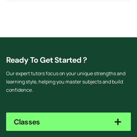
Ready To Get Started ?
Our expert tutors focus on your unique strengths and
learning style, helping you master subjects and build
confidence.
Classes