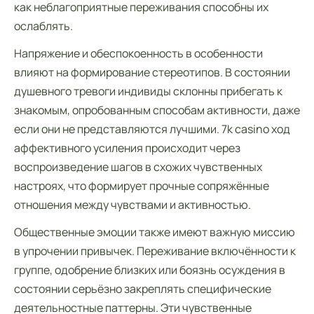
как неблагоприятные переживания способны их
ослаблять.
Напряжение и обеспокоенность в особенности
влияют на формирование стереотипов. В состоянии
душевного тревоги индивиды склонны прибегать к
знакомым, опробованным способам активности, даже
если они не представляются лучшими. 7k casino ход
аффективного усиления происходит через
воспроизведение шагов в схожих чувственных
настроях, что формирует прочные сопряжённые
отношения между чувствами и активностью.
Общественные эмоции также имеют важную миссию
в упрочении привычек. Переживание включённости к
группе, одобрение близких или боязнь осуждения в
состоянии серьёзно закреплять специфические
деятельностные паттерны. Эти чувственные