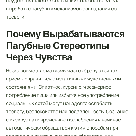
неудобства также в состоянии способствовать к
выработке пагубных механизмов совладания со
тревоги.
Почему Вырабатываются
Пагубные Стереотипы
Через Чувства
Нездоровые автоматизмы часто образуются как
приёмы справиться с негативными чувственными
состояниями. Спиртное, курение, чрезмерное
потребление пищи или избыточное употребление
социальных сетей могут ненадолго ослаблять
тревогу, беспокойство или подавленность. Сознание
фиксирует эти временные послабления и начинает
автоматически обращаться к этим способам при