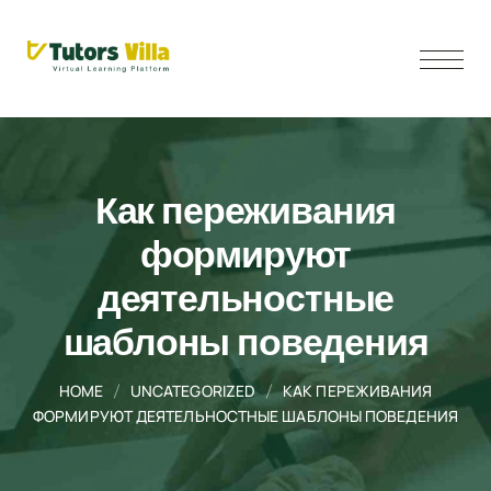
Как переживания
формируют
деятельностные
шаблоны поведения
HOME
UNCATEGORIZED
КАК ПЕРЕЖИВАНИЯ
ФОРМИРУЮТ ДЕЯТЕЛЬНОСТНЫЕ ШАБЛОНЫ ПОВЕДЕНИЯ