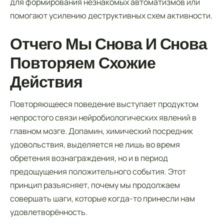
для формирования незнакомых автоматизмов или
помогают усилению деструктивных схем активности.
Отчего Мы Снова И Снова
Повторяем Схожие
Действия
Повторяющееся поведение выступает продуктом
непростого связи нейробиологических явлений в
главном мозге. Допамин, химический посредник
удовольствия, выделяется не лишь во время
обретения вознаграждения, но и в период
предощущения положительного события. Этот
принцип разъясняет, почему мы продолжаем
совершать шаги, которые когда-то принесли нам
удовлетворённость.