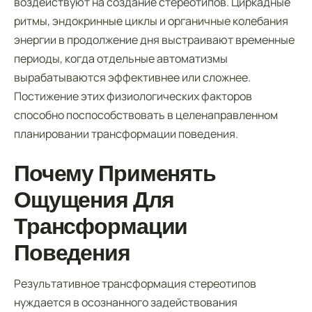
воздействуют на создание стереотипов. Циркадные
ритмы, эндокринные циклы и органичные колебания
энергии в продолжение дня выстраивают временные
периоды, когда отдельные автоматизмы
вырабатываются эффективнее или сложнее.
Постижение этих физиологических факторов
способно поспособствовать в целенаправленном
планировании трансформации поведения.
Почему Применять
Ощущения Для
Трансформации
Поведения
Результативное трансформация стереотипов
нуждается в осознанного задействования