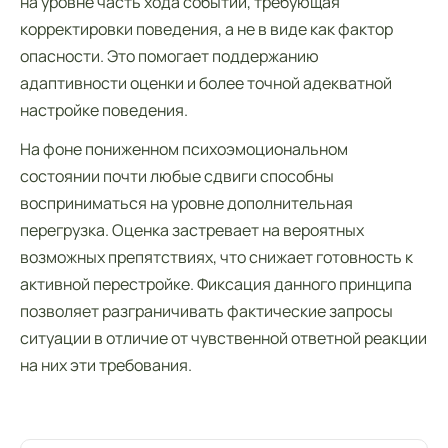
на уровне часть хода событий, требующая
корректировки поведения, а не в виде как фактор
опасности. Это помогает поддержанию
адаптивности оценки и более точной адекватной
настройке поведения.
На фоне пониженном психоэмоциональном
состоянии почти любые сдвиги способны
восприниматься на уровне дополнительная
перегрузка. Оценка застревает на вероятных
возможных препятствиях, что снижает готовность к
активной перестройке. Фиксация данного принципа
позволяет разграничивать фактические запросы
ситуации в отличие от чувственной ответной реакции
на них эти требования.