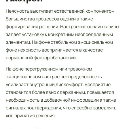
Неясность выступает естественной компонентом
большинства процессов оценки а также
формирования решений. Настроение онлайн казино
задает установку к конкретным неопределенным
элементам. На фоне стабильном эмоциональном
фоне неясность воспринимается в качестве
нормальный фактор обстановки.
На фоне перегруженном или тревожном
эмоциональном настрое неопределенность
усиливает внутренний дискомфорт. Восприятие
становится более явно сдержанным, повышается
необходимость в добавочной информации а также
сигналах подтверждения, что способно замедлять
ход принятия решения.