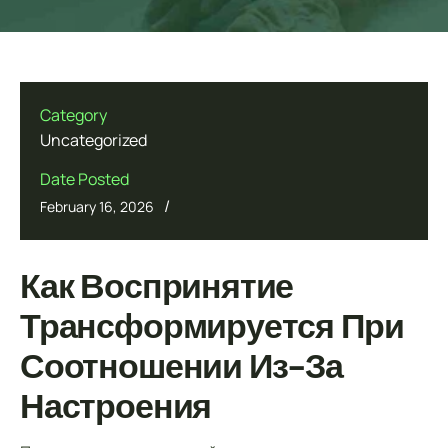
Category
Uncategorized
Date Posted
/
February 16, 2026
Как Воспринятие
Трансформируется При
Соотношении Из-За
Настроения