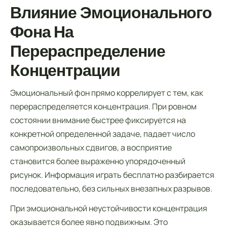
Влияние Эмоционального
Фона На
Перераспределение
Концентрации
Эмоциональный фон прямо коррелирует с тем, как
перераспределяется концентрация. При ровном
состоянии внимание быстрее фиксируется на
конкретной определенной задаче, падает число
самопроизвольных сдвигов, а восприятие
становится более выраженно упорядоченный
рисунок. Информация играть бесплатно разбирается
последовательно, без сильных внезапных разрывов.
При эмоциональной неустойчивости концентрация
оказывается более явно подвижным. Это