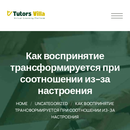
Как воспринятие
трансформируется при
соотношении из-за
настроения
HOME
UNCATEGORIZED
КАК ВОСПРИНЯТИЕ
ТРАНСФОРМИРУЕТСЯ ПРИ СООТНОШЕНИИ ИЗ-ЗА
НАСТРОЕНИЯ