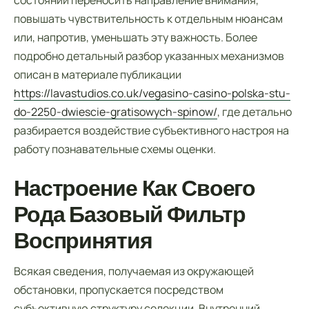
состоянии переносить направление внимания,
повышать чувствительность к отдельным нюансам
или, напротив, уменьшать эту важность. Более
подробно детальный разбор указанных механизмов
описан в материале публикации
https://lavastudios.co.uk/vegasino-casino-polska-stu-
do-2250-dwiescie-gratisowych-spinow/
, где детально
разбирается воздействие субъективного настроя на
работу познавательные схемы оценки.
Настроение Как Своего
Рода Базовый Фильтр
Воспринятия
Всякая сведения, получаемая из окружающей
обстановки, пропускается посредством
субъективную структуру селекции. Внутренний