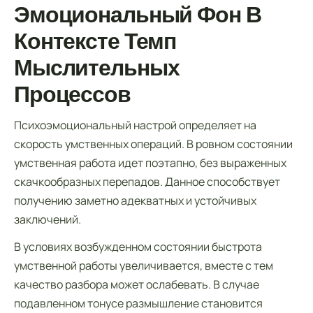
Эмоциональный Фон В
Контексте Темп
Мыслительных
Процессов
Психоэмоциональный настрой определяет на
скорость умственных операций. В ровном состоянии
умственная работа идет поэтапно, без выраженных
скачкообразных перепадов. Данное способствует
получению заметно адекватных и устойчивых
заключений.
В условиях возбужденном состоянии быстрота
умственной работы увеличивается, вместе с тем
качество разбора может ослабевать. В случае
подавленном тонусе размышление становится