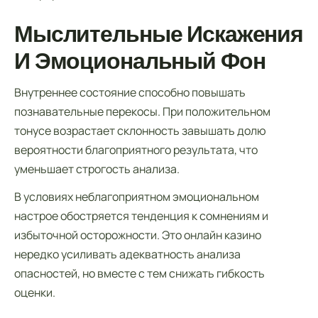
Мыслительные Искажения
И Эмоциональный Фон
Внутреннее состояние способно повышать
познавательные перекосы. При положительном
тонусе возрастает склонность завышать долю
вероятности благоприятного результата, что
уменьшает строгость анализа.
В условиях неблагоприятном эмоциональном
настрое обостряется тенденция к сомнениям и
избыточной осторожности. Это онлайн казино
нередко усиливать адекватность анализа
опасностей, но вместе с тем снижать гибкость
оценки.