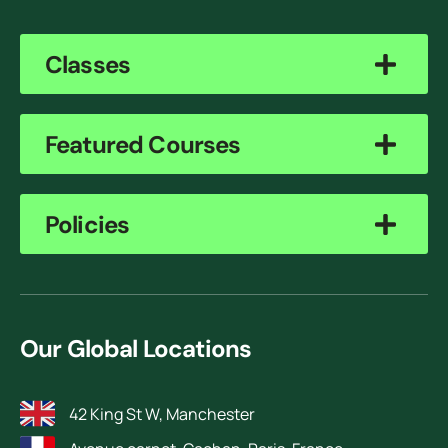
Classes
Featured Courses
Policies
Our Global Locations
42 King St W, Manchester