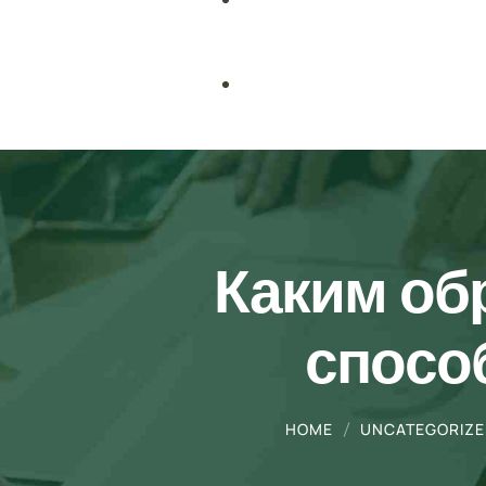
Biochemistry
IB
Bioinformatics
IGCSE
Cell Biology
IELTS/TOEFL
Cyber Security
Каким об
Data Science & Machine Learning
спосо
Digital Marketing
English
HOME
UNCATEGORIZ