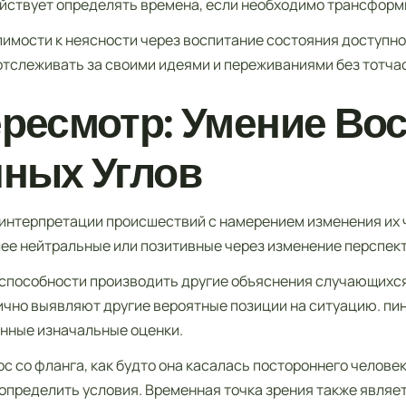
йствует определять времена, если необходимо трансформ
имости к неясности через воспитание состояния доступн
слеживать за своими идеями и переживаниями без тотчас
ресмотр: Умение Во
чных Углов
интерпретации происшествий с намерением изменения их ч
ее нейтральные или позитивные через изменение перспект
пособности производить другие объяснения случающихся
чно выявляют другие вероятные позиции на ситуацию. пин
нные изначальные оценки.
ос со фланга, как будто она касалась постороннего челов
определить условия. Временная точка зрения также являе