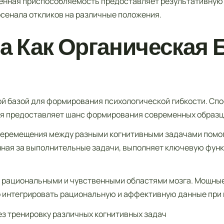
твенная приспособляемость предоставляет результативну
сенала откликов на различные положения.
а Как Органическая Б
ой базой для формирования психологической гибкости. Сп
ия предоставляет шанс формирования современных образц
перемещения между разными когнитивными задачами помо
нная за выполнительные задачи, выполняет ключевую функц
 рациональными и чувственными областями мозга. Мощные
 интегрировать рациональную и аффективную данные при 
з тренировку различных когнитивных задач