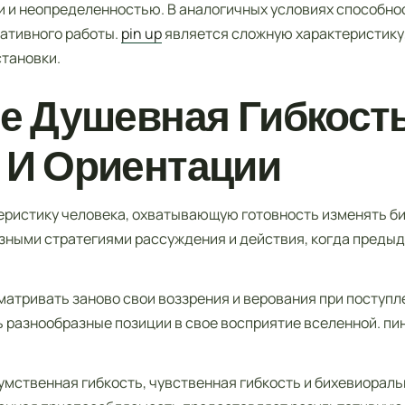
 и неопределенностью. В аналогичных условиях способно
ативного работы.
pin up
является сложную характеристику
становки.
е Душевная Гибкост
 И Ориентации
ристику человека, охватывающую готовность изменять би
зными стратегиями рассуждения и действия, когда преды
атривать заново свои воззрения и верования при поступл
ь разнообразные позиции в свое восприятие вселенной. пи
мственная гибкость, чувственная гибкость и бихевиораль