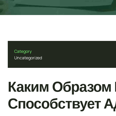
Genetics
Forensic Medicine & Toxicology
Molecular Biology
Mobile App Development
Category
Uncategorized
Web Development
Каким Образом 
Способствует А