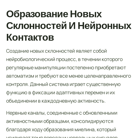
Образование Новых
Склонностей И Нейронных
Контактов
Создание новых склонностей являет собой
нейробиологический процесс, в течении которого
регулярные манипуляции постепенно приобретают
автоматизм и требуют все менее целенаправленного
контроля. Данный система играет существенную
функцию в фиксации адаптивных перемен и их
объединении в каждодневную активность.
Нервные каналы, соединенные с обновленными
активностными образцами, консолидируются
благодаря ходу образования миелина, который
усиливает темп передачи невральных сигналов.