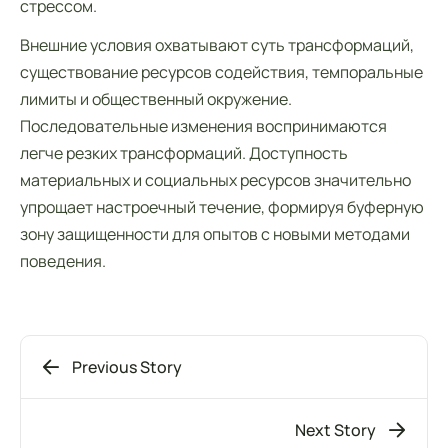
стрессом.
Внешние условия охватывают суть трансформаций,
существование ресурсов содействия, темпоральные
лимиты и общественный окружение.
Последовательные изменения воспринимаются
легче резких трансформаций. Доступность
материальных и социальных ресурсов значительно
упрощает настроечный течение, формируя буферную
зону защищенности для опытов с новыми методами
поведения.
Previous Story
Next Story