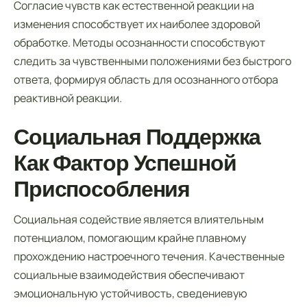
Согласие чувств как естественной реакции на
изменения способствует их наиболее здоровой
обработке. Методы осознанности способствуют
следить за чувственными положениями без быстрого
ответа, формируя область для осознанного отбора
реактивной реакции.
Социальная Поддержка
Как Фактор Успешной
Приспособления
Социальная содействие является влиятельным
потенциалом, помогающим крайне плавному
прохождению настроечного течения. Качественные
социальные взаимодействия обеспечивают
эмоциональную устойчивость, сведениевую