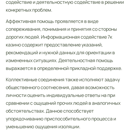
содействие и деятельностную содействие в решении
конкретных проблем.
Аффективная помощь проявляется в виде
сопереживания, понимания и принятия со стороны
дорогих людей. Информационная содействие 7к
казино содержит предоставление указаний,
рекомендаций и нужной данных для ориентации в
измененных ситуациях. Деятельностная помощь
выражается в определенной прикладной поддержке.
Коллективные соединения также исполняют задачу
общественного соотнесения, давая возможность
личности оценить индивидуальные ответы на при
сравнении с ощущений прочих людей в аналогичных
обстоятельствах. Данное способствует
упорядочиванию приспособительного процесса и
уменьшению ощущения изоляции.