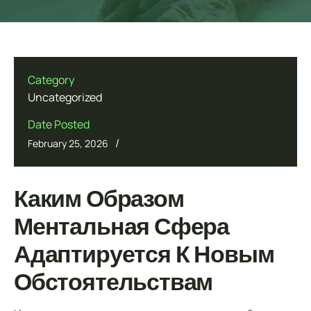
Category
Uncategorized
Date Posted
/
February 25, 2026
Каким Образом
Ментальная Сфера
Адаптируется К Новым
Обстоятельствам