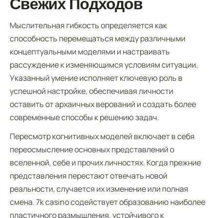
Свежих Подходов
Мыслительная гибкость определяется как
способность перемещаться между различными
концептуальными моделями и настраивать
рассуждение к изменяющимся условиям ситуации.
Указанный умение исполняет ключевую роль в
успешной настройке, обеспечивая личности
оставить от архаичных верований и создать более
современные способы к решению задач.
Пересмотр когнитивных моделей включает в себя
переосмысление основных представлений о
вселенной, себе и прочих личностях. Когда прежние
представления перестают отвечать новой
реальности, случается их изменение или полная
смена. 7k casino содействует образованию наиболее
пластичного размышления, устойчивого к