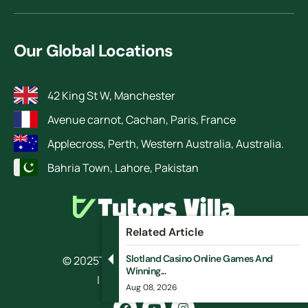
Our Global Locations
42 King St W, Manchester
Avenue carnot, Cachan, Paris, France
Applecross, Perth, Western Australia, Australia.
Bahria Town, Lahore, Pakistan
Related Article
Slotland Casino Online Games And
© 2025
TutorsVilla.
All rights reserved
Winning...
| Design by RokketBase
Aug 08, 2026