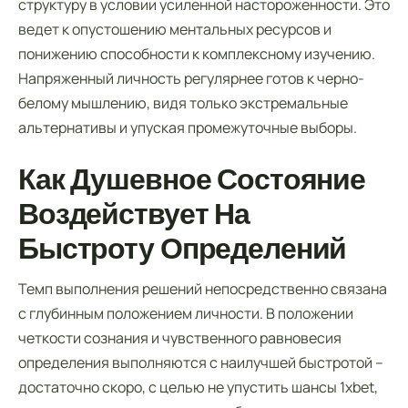
структуру в условии усиленной настороженности. Это
ведет к опустошению ментальных ресурсов и
понижению способности к комплексному изучению.
Напряженный личность регулярнее готов к черно-
белому мышлению, видя только экстремальные
альтернативы и упуская промежуточные выборы.
Как Душевное Состояние
Воздействует На
Быстроту Определений
Темп выполнения решений непосредственно связана
с глубинным положением личности. В положении
четкости сознания и чувственного равновесия
определения выполняются с наилучшей быстротой –
достаточно скоро, с целью не упустить шансы 1xbet,