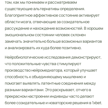
том, как мы понимаем и рассматриваем
существующие альтернативы определения.
Благоприятное аффективное состояние активирует
области мозга, отвечающие за созидательное
рассуждение и нахождение возможностей. В хорошем
эмоциональном состоянии человек склонен
замечать значительно больше возможных вариантов
и анализировать их куда более позитивно.
Нейробиологические исследования демонстрируют,
что положительные чувства стимулируют
производство нейромедиатора, который улучшает
способность к объединяющему мышлению и
помогает выявлять латентные соединения между
разными вариантами. Это раскрывает, отчего в
прекрасном настроении индивиды часто делают
более созидательные и новаторские решения в 1xbet.