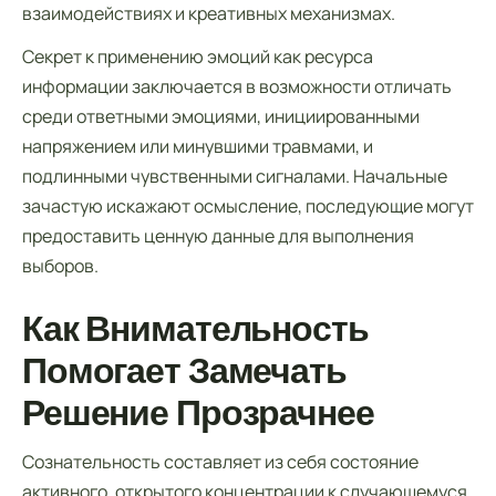
взаимодействиях и креативных механизмах.
Секрет к применению эмоций как ресурса
информации заключается в возможности отличать
среди ответными эмоциями, инициированными
напряжением или минувшими травмами, и
подлинными чувственными сигналами. Начальные
зачастую искажают осмысление, последующие могут
предоставить ценную данные для выполнения
выборов.
Как Внимательность
Помогает Замечать
Решение Прозрачнее
Сознательность составляет из себя состояние
активного, открытого концентрации к случающемуся