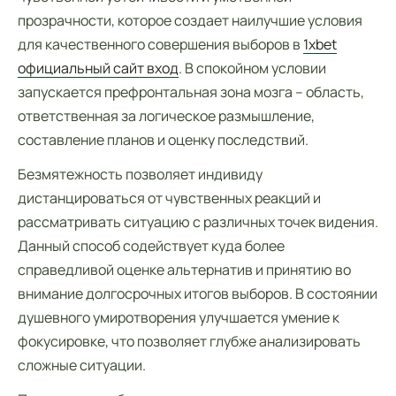
прозрачности, которое создает наилучшие условия
для качественного совершения выборов в
1xbet
официальный сайт вход
. В спокойном условии
запускается префронтальная зона мозга – область,
ответственная за логическое размышление,
составление планов и оценку последствий.
Безмятежность позволяет индивиду
дистанцироваться от чувственных реакций и
рассматривать ситуацию с различных точек видения.
Данный способ содействует куда более
справедливой оценке альтернатив и принятию во
внимание долгосрочных итогов выборов. В состоянии
душевного умиротворения улучшается умение к
фокусировке, что позволяет глубже анализировать
сложные ситуации.