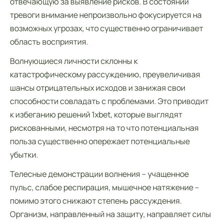
отвечающую за выявление рисков. В состоянии
тревоги внимание непроизвольно фокусируется на
возможных угрозах, что существенно ограничивает
область восприятия.
Волнующиеся личности склонны к
катастрофическому рассуждению, преувеличивая
шансы отрицательных исходов и занижая свои
способности совладать с проблемами. Это приводит
к избеганию решений 1xbet, которые выглядят
рискованными, несмотря на то что потенциальная
польза существенно опережает потенциальные
убытки.
Телесные демонстрации волнения – учащенное
пульс, слабое респирация, мышечное натяжение –
помимо этого снижают степень рассуждения.
Организм, направленный на защиту, направляет силы