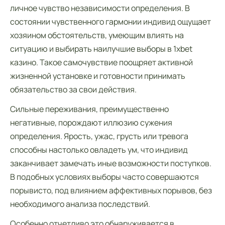
личное чувство независимости определения. В
состоянии чувственного гармонии индивид ощущает
хозяином обстоятельств, умеющим влиять на
ситуацию и выбирать наилучшие выборы в 1xbet
казино. Такое самочувствие поощряет активной
жизненной установке и готовности принимать
обязательство за свои действия.
Сильные переживания, преимущественно
негативные, порождают иллюзию сужения
определения. Ярость, ужас, грусть или тревога
способны настолько овладеть ум, что индивид
заканчивает замечать иные возможности поступков.
В подобных условиях выборы часто совершаются
порывисто, под влиянием аффективных порывов, без
необходимого анализа последствий.
Особенно отчетливо это обнаруживается в