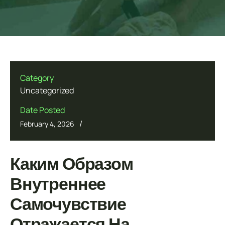
Category
Uncategorized
Date Posted
/
February 4, 2026
Каким Образом
Внутреннее
Самочувствие
Отражается На