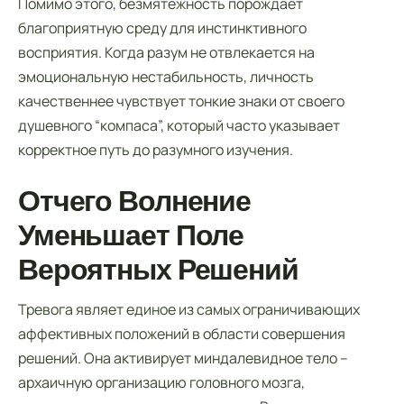
Помимо этого, безмятежность порождает
благоприятную среду для инстинктивного
восприятия. Когда разум не отвлекается на
эмоциональную нестабильность, личность
качественнее чувствует тонкие знаки от своего
душевного “компаса”, который часто указывает
корректное путь до разумного изучения.
Отчего Волнение
Уменьшает Поле
Вероятных Решений
Тревога являет единое из самых ограничивающих
аффективных положений в области совершения
решений. Она активирует миндалевидное тело –
архаичную организацию головного мозга,