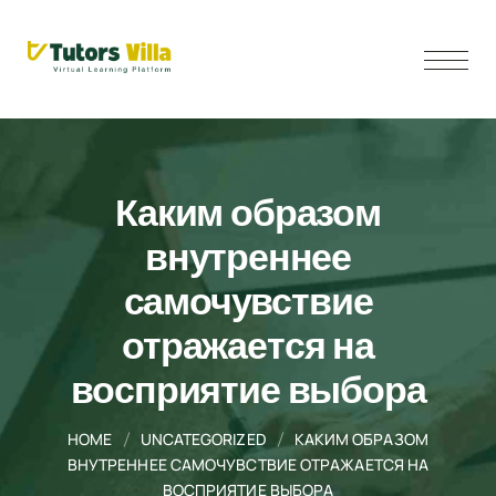
Каким образом
внутреннее
самочувствие
отражается на
восприятие выбора
HOME
UNCATEGORIZED
КАКИМ ОБРАЗОМ
ВНУТРЕННЕЕ САМОЧУВСТВИЕ ОТРАЖАЕТСЯ НА
ВОСПРИЯТИЕ ВЫБОРА