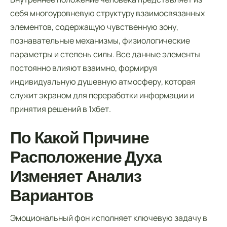
себя многоуровневую структуру взаимосвязанных
элементов, содержащую чувственную зону,
познавательные механизмы, физиологические
параметры и степень силы. Все данные элементы
постоянно влияют взаимно, формируя
индивидуальную душевную атмосферу, которая
служит экраном для переработки информации и
принятия решений в 1хбет.
По Какой Причине
Расположение Духа
Изменяет Анализ
Вариантов
Эмоциональный фон исполняет ключевую задачу в