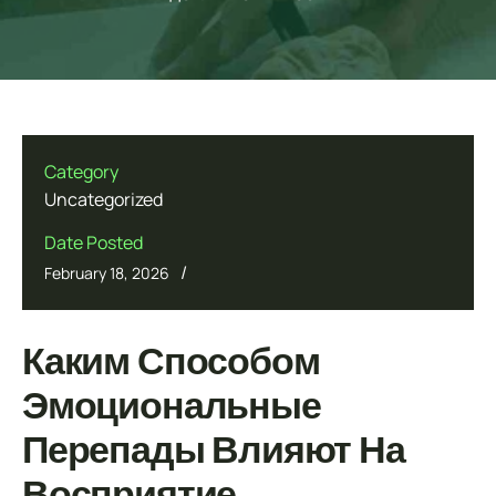
Category
Uncategorized
Date Posted
/
February 18, 2026
Каким Способом
Эмоциональные
Перепады Влияют На
Восприятие