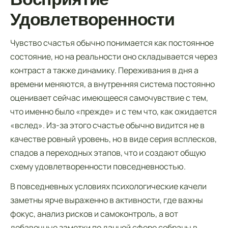
Удовлетворенности
Чувство счастья обычно понимается как постоянное
состояние, но на реальности оно складывается через
контраст а также динамику. Переживания в дня а
времени меняются, а внутренняя система постоянно
оценивает сейчас имеющееся самочувствие с тем,
что именно было «прежде» и с тем что, как ожидается
«вслед». Из-за этого счастье обычно видится не в
качестве ровный уровень, но в виде серия всплесков,
спадов а переходных этапов, что и создают общую
схему удовлетворенности повседневностью.
В повседневных условиях психологические качели
заметны ярче выраженно в активности, где важны
фокус, анализ рисков и самоконтроль, а вот
добавочные заметки по данной сфере собраны в