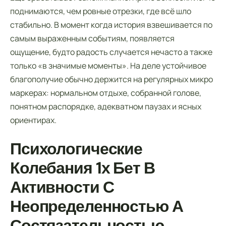
поднимаются, чем ровные отрезки, где всё шло
стабильно. В момент когда история взвешивается по
самым выраженным событиям, появляется
ощущение, будто радость случается нечасто а также
только «в значимые моменты». На деле устойчивое
благополучие обычно держится на регулярных микро
маркерах: нормальном отдыхе, собранной голове,
понятном распорядке, адекватном паузах и ясных
ориентирах.
Психологические
Колебания 1х Бет В
Активности С
Неопределенностью А
Состязательностью