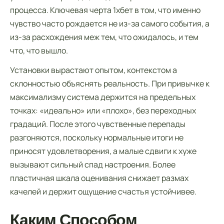
процесса. Ключевая черта 1хбет в том, что именно
чувство часто рождается не из-за самого события, а
из-за расхождения меж тем, что ожидалось, и тем
что, что вышло.
Установки вырастают опытом, контекстом а
склонностью объяснять реальность. При привычке к
максимализму система держится на предельных
точках: «идеально» или «плохо», без переходных
градаций. После этого чувственные перепады
разгоняются, поскольку нормальные итоги не
приносят удовлетворения, а малые сдвиги к хуже
вызывают сильный спад настроения. Более
пластичная шкала оценивания снижает размах
качелей и держит ощущение счастья устойчивее.
Каким Способом