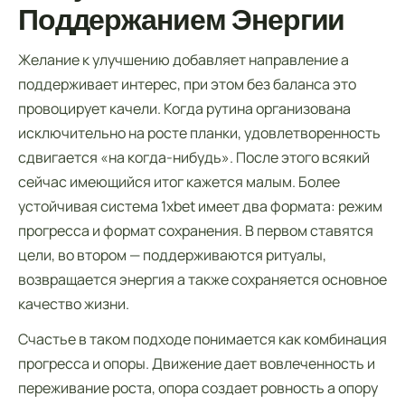
Поддержанием Энергии
Желание к улучшению добавляет направление а
поддерживает интерес, при этом без баланса это
провоцирует качели. Когда рутина организована
исключительно на росте планки, удовлетворенность
сдвигается «на когда-нибудь». После этого всякий
сейчас имеющийся итог кажется малым. Более
устойчивая система 1xbet имеет два формата: режим
прогресса и формат сохранения. В первом ставятся
цели, во втором — поддерживаются ритуалы,
возвращается энергия а также сохраняется основное
качество жизни.
Счастье в таком подходе понимается как комбинация
прогресса и опоры. Движение дает вовлеченность и
переживание роста, опора создает ровность а опору