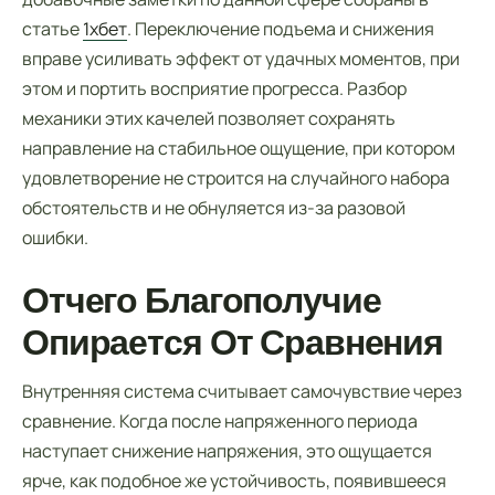
статье
1хбет
. Переключение подъема и снижения
вправе усиливать эффект от удачных моментов, при
этом и портить восприятие прогресса. Разбор
механики этих качелей позволяет сохранять
направление на стабильное ощущение, при котором
удовлетворение не строится на случайного набора
обстоятельств и не обнуляется из-за разовой
ошибки.
Отчего Благополучие
Опирается От Сравнения
Внутренняя система считывает самочувствие через
сравнение. Когда после напряженного периода
наступает снижение напряжения, это ощущается
ярче, как подобное же устойчивость, появившееся