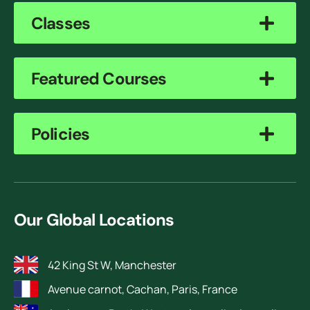
Classes
Featured Courses
Policies
Our Global Locations
42 King St W, Manchester
Avenue carnot, Cachan, Paris, France