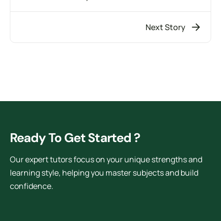
Next Story
Ready To Get Started ?
Our expert tutors focus on your unique strengths and
learning style, helping you master subjects and build
confidence.