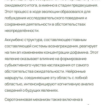
ожидаемого итога, а именно в стадии предвкушения.
Этот процесс в ходе эволюции образовался для
побуждения исследовательского поведения и
сохранения деятельности в обстоятельствах
неопределённости.
Аккумбенс структура, составляющее главным
составляющей системы вознаграждения, реагирует
на пин ап изменением концентрации дофамина. Этот
явление оказывает влияние на формирование
субъективного чувства наслаждения от самого
обстоятельства ожидательности. Нейронные
маршруты, соединяющие эту область с лобной
областью, интенсифицируют когнитивную анализ
сведений о будущих явлениях.
Серотониновая механизм также включена в