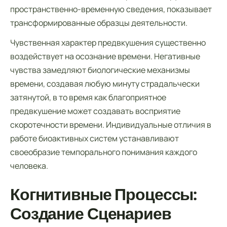
пространственно-временную сведения, показывает
трансформированные образцы деятельности.
Чувственная характер предвкушения существенно
воздействует на осознание времени. Негативные
чувства замедляют биологические механизмы
времени, создавая любую минуту страдальчески
затянутой, в то время как благоприятное
предвкушение может создавать восприятие
скоротечности времени. Индивидуальные отличия в
работе биоактивных систем устанавливают
своеобразие темпорального понимания каждого
человека.
Когнитивные Процессы:
Создание Сценариев