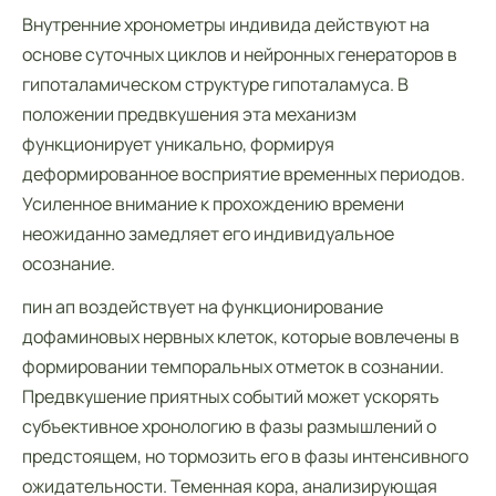
Внутренние хронометры индивида действуют на
основе суточных циклов и нейронных генераторов в
гипоталамическом структуре гипоталамуса. В
положении предвкушения эта механизм
функционирует уникально, формируя
деформированное восприятие временных периодов.
Усиленное внимание к прохождению времени
неожиданно замедляет его индивидуальное
осознание.
пин ап воздействует на функционирование
дофаминовых нервных клеток, которые вовлечены в
формировании темпоральных отметок в сознании.
Предвкушение приятных событий может ускорять
субъективное хронологию в фазы размышлений о
предстоящем, но тормозить его в фазы интенсивного
ожидательности. Теменная кора, анализирующая