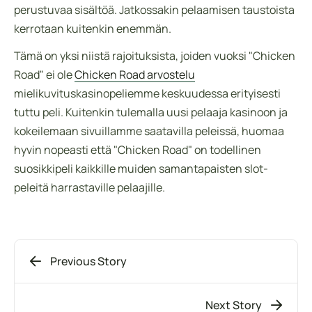
perustuvaa sisältöä. Jatkossakin pelaamisen taustoista
kerrotaan kuitenkin enemmän.
Tämä on yksi niistä rajoituksista, joiden vuoksi "Chicken
Road" ei ole
Chicken Road arvostelu
mielikuvituskasinopeliemme keskuudessa erityisesti
tuttu peli. Kuitenkin tulemalla uusi pelaaja kasinoon ja
kokeilemaan sivuillamme saatavilla peleissä, huomaa
hyvin nopeasti että "Chicken Road" on todellinen
suosikkipeli kaikkille muiden samantapaisten slot-
peleitä harrastaville pelaajille.
Previous Story
Next Story