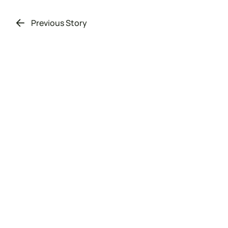
Previous Story