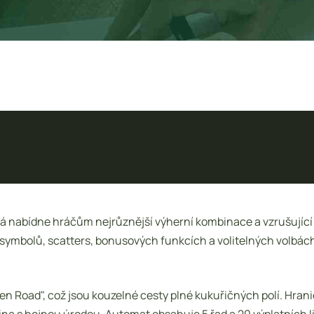
á nabídne hráčům nejrůznější výherní kombinace a vzrušující 
hsymbolů, scatters, bonusových funkcích a volitelných volbác
n Road", což jsou kouzelné cesty plné kukuřičných polí. Hranic
ina s hojnou úrodou. Automat obsahuje 5 řad a 20 výplatních li