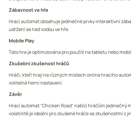
Zábavnost ve hře
Hrací automat obsahuje jedinečné prvky interaktivní zábav
udržení se nad vodou ve hře.
Mobile Play
Tato hra je optimizována pro použití na tabletu nebo mobilní
Zkušební zkušenost hráčů
Hráči, kteří hrají na různých místech online hracího auto
volitelná herní nastavení.
Závěr
Hrací automat "Chicken Road" nabízí hráčům jedinečný m
volatiilitě je ideální pro zkušené hráče se zkušenostmi z ji