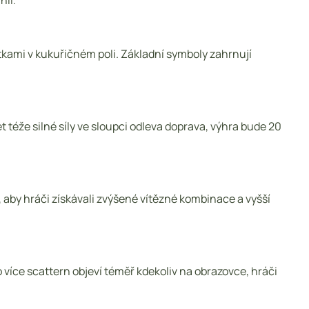
tkami v kukuřičném poli. Základní symboly zahrnují
t téže silné síly ve sloupci odleva doprava, výhra bude 20
 aby hráči získávali zvýšené vítězné kombinace a vyšší
o více scattern objeví téměř kdekoliv na obrazovce, hráči