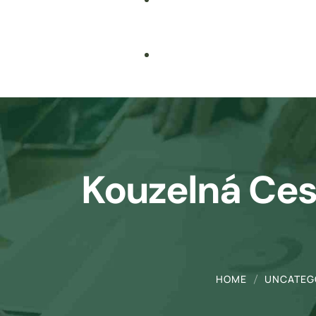
Biochemistry
IB
Bioinformatics
IGCSE
Cell Biology
IELTS/TOEFL
Cyber Security
Kouzelná Ces
Data Science & Machine Learning
Digital Marketing
English
HOME
UNCATEG