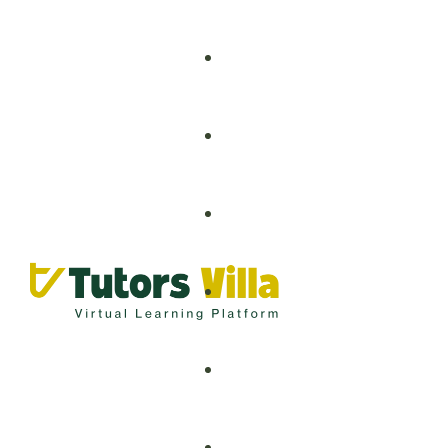
Grade 1 – 8
Grade 9 – 12
Artificial Intelligence
O-Levels
Business Analytics
A-Levels