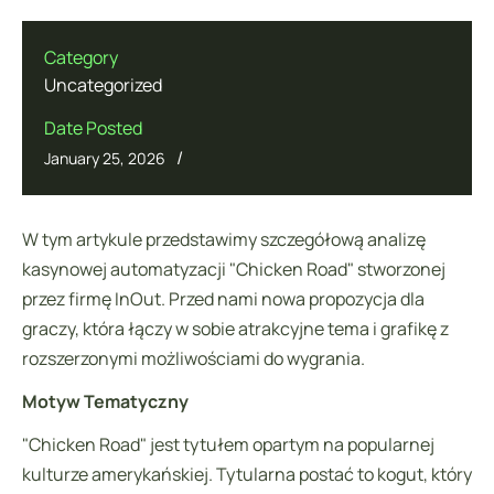
Category
Uncategorized
Date Posted
/
January 25, 2026
W tym artykule przedstawimy szczegółową analizę
kasynowej automatyzacji "Chicken Road" stworzonej
przez firmę InOut. Przed nami nowa propozycja dla
graczy, która łączy w sobie atrakcyjne tema i grafikę z
rozszerzonymi możliwościami do wygrania.
Motyw Tematyczny
"Chicken Road" jest tytułem opartym na popularnej
kulturze amerykańskiej. Tytularna postać to kogut, który