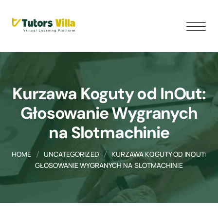
Kurzawa Koguty od InOut:
Głosowanie Wygranych
na Slotmachinie
HOME
UNCATEGORIZED
KURZAWA KOGUTY OD INOUT:
GŁOSOWANIE WYGRANYCH NA SLOTMACHINIE