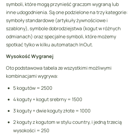
symboli, które mogą przynieść graczom wygraną lub
inne udogodnienia. Są one podzielone na trzy kategorie:
symboły standardowe (artykuły żywnościowe i
szablony), symbole dobrodziejstwa (kogut w różnych
odmianach) oraz specjalne symboli, które możemy
spotkać tylko w kilku automatach InOut.
Wysokość Wygranej
Oto podstawowa tabela ze wszystkimi możliwymi
kombinacjami wygrywa:
5 kogutów = 2500
4 koguty + kogut srebrny = 1500
3 koguty + dwie koguty złote = 1000
2 koguty z kogutom w stylu country, i jedną trzecią
wysokości = 250