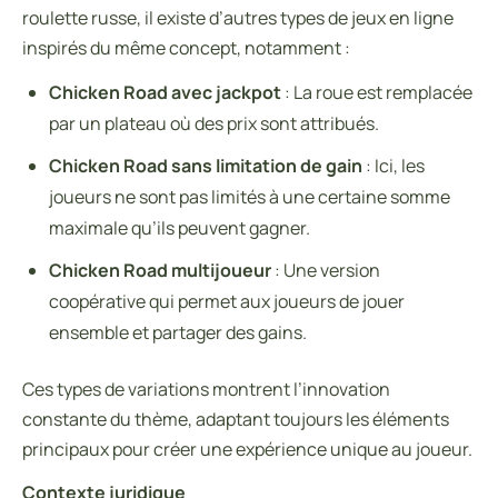
roulette russe, il existe d’autres types de jeux en ligne
inspirés du même concept, notamment :
Chicken Road avec jackpot
: La roue est remplacée
par un plateau où des prix sont attribués.
Chicken Road sans limitation de gain
: Ici, les
joueurs ne sont pas limités à une certaine somme
maximale qu’ils peuvent gagner.
Chicken Road multijoueur
: Une version
coopérative qui permet aux joueurs de jouer
ensemble et partager des gains.
Ces types de variations montrent l’innovation
constante du thème, adaptant toujours les éléments
principaux pour créer une expérience unique au joueur.
Contexte juridique