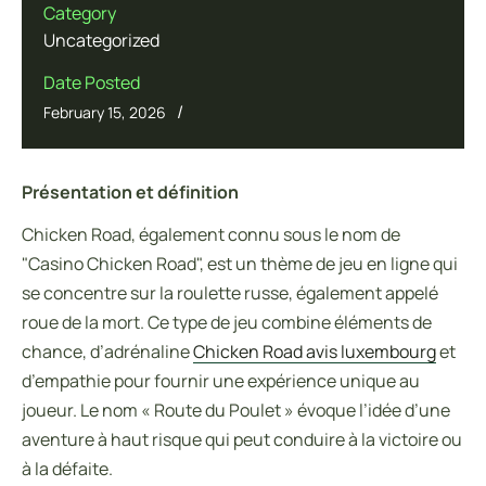
Category
Uncategorized
Date Posted
/
February 15, 2026
Présentation et définition
Chicken Road, également connu sous le nom de
"Casino Chicken Road", est un thème de jeu en ligne qui
se concentre sur la roulette russe, également appelé
roue de la mort. Ce type de jeu combine éléments de
chance, d’adrénaline
Chicken Road avis luxembourg
et
d’empathie pour fournir une expérience unique au
joueur. Le nom « Route du Poulet » évoque l’idée d’une
aventure à haut risque qui peut conduire à la victoire ou
à la défaite.