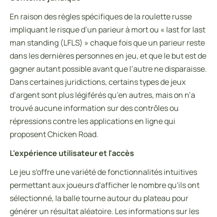
En raison des règles spécifiques de la roulette russe
impliquant le risque d’un parieur à mort ou « last for last
man standing (LFLS) » chaque fois que un parieur reste
dans les dernières personnes en jeu, et que le but est de
gagner autant possible avant que l’autre ne disparaisse.
Dans certaines juridictions, certains types de jeux
d’argent sont plus légiférés qu’en autres, mais on n’a
trouvé aucune information sur des contrôles ou
répressions contre les applications en ligne qui
proposent Chicken Road.
L'expérience utilisateur et l'accès
Le jeu s'offre une variété de fonctionnalités intuitives
permettant aux joueurs d'afficher le nombre qu'ils ont
sélectionné, la balle tourne autour du plateau pour
générer un résultat aléatoire. Les informations sur les