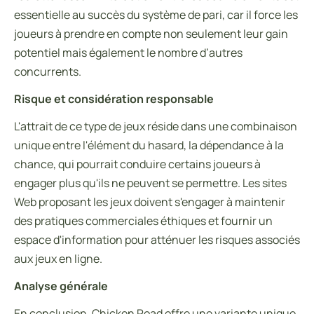
essentielle au succès du système de pari, car il force les
joueurs à prendre en compte non seulement leur gain
potentiel mais également le nombre d’autres
concurrents.
Risque et considération responsable
L'attrait de ce type de jeux réside dans une combinaison
unique entre l'élément du hasard, la dépendance à la
chance, qui pourrait conduire certains joueurs à
engager plus qu'ils ne peuvent se permettre. Les sites
Web proposant les jeux doivent s'engager à maintenir
des pratiques commerciales éthiques et fournir un
espace d'information pour atténuer les risques associés
aux jeux en ligne.
Analyse générale
En conclusion, Chicken Road offre une variante unique