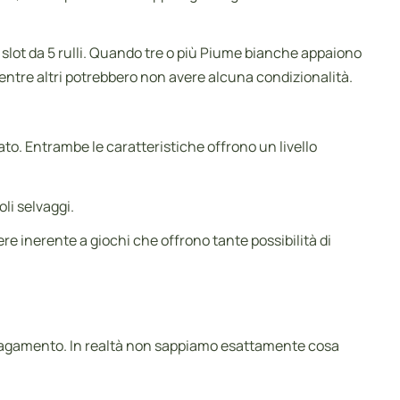
 slot da 5 rulli. Quando tre o più Piume bianche appaiono
 mentre altri potrebbero non avere alcuna condizionalità.
ato. Entrambe le caratteristiche offrono un livello
oli selvaggi.
re inerente a giochi che offrono tante possibilità di
 di pagamento. In realtà non sappiamo esattamente cosa