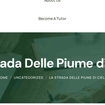
About Us
Become A Tutor
rada Delle Piume di
HOME
UNCATEGORIZED
LA STRADA DELLE PIUME DI CIE