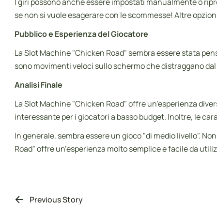
I giri possono anche essere impostati manualmente o ripro
se non si vuole esagerare con le scommesse! Altre opzioni 
Pubblico e Esperienza del Giocatore
La Slot Machine "Chicken Road" sembra essere stata pensata 
sono movimenti veloci sullo schermo che distraggano dal gioc
Analisi Finale
La Slot Machine "Chicken Road" offre un’esperienza diversa 
interessante per i giocatori a basso budget. Inoltre, le cara
In generale, sembra essere un gioco "di medio livello". Non 
Road" offre un’esperienza molto semplice e facile da util
Previous Story