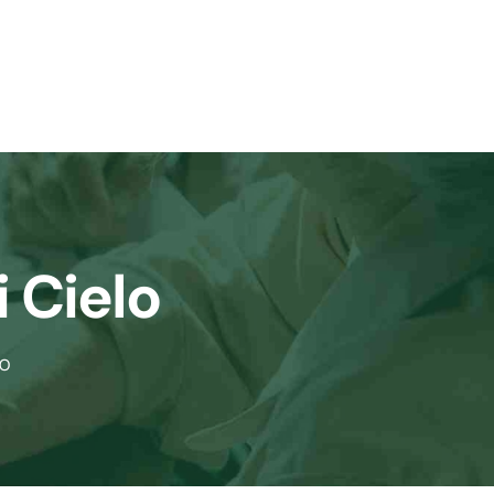
 Cielo
LO