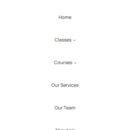
Home
Classes
Courses
Our Services
Our Team