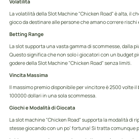
Volatilità
La volatilità della Slot Machine "Chicken Road" è alta, il c
gioco da destinare alle persone che amano correre rischi e
Betting Range
La slot supporta una vasta gamma di scommesse, dalla più e
Questo significa che non solo i giocatori con un budget pi
godere della Slot Machine "Chicken Road" senza limiti.
Vincita Massima
Il massimo premio disponibile per vincitore è 2500 volte il
100000 dollari in una sola scommessa.
Giochi e Modalità di Giocata
La slot machine "Chicken Road" supporta la modalità di ri
stesse giocando con un po’ fortuna! Si tratta comunque per