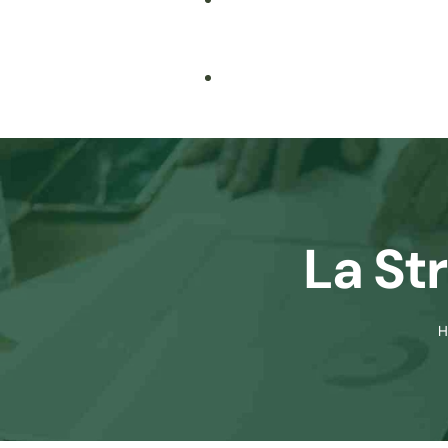
Biochemistry
IB
Bioinformatics
IGCSE
Cell Biology
IELTS/TOEFL
Cyber Security
La St
Data Science & Machine Learning
Digital Marketing
English