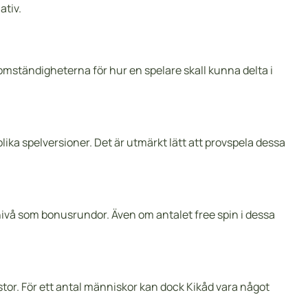
ativ.
 omständigheterna för hur en spelare skall kunna delta i
lika spelversioner. Det är utmärkt lätt att provspela dessa
a nivå som bonusrundor. Även om antalet free spin i dessa
stor. För ett antal människor kan dock Kikåd vara något