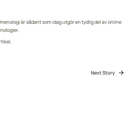
omenologi är sådant som idag utgör en tydlig del av online
nologier.
tikel.
Next Story