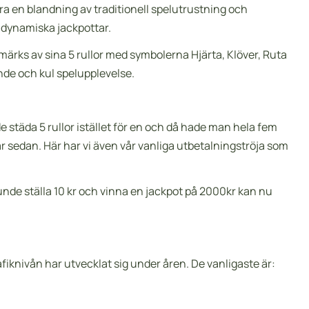
ara en blandning av traditionell spelutrustning och
 dynamiska jackpottar.
tmärks av sina 5 rullor med symbolerna Hjärta, Klöver, Ruta
nde och kul spelupplevelse.
e städa 5 rullor istället för en och då hade man hela fem
ar sedan. Här har vi även vår vanliga utbetalningströja som
de ställa 10 kr och vinna en jackpot på 2000kr kan nu
iknivån har utvecklat sig under åren. De vanligaste är: