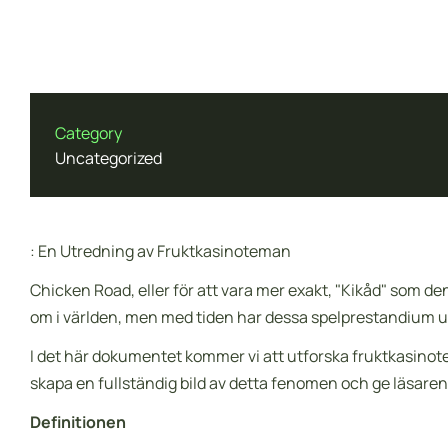
Genetics
Forensic Medicine & Toxicology
Molecular Biology
Category
Uncategorized
Mobile App Development
: En Utredning av Fruktkasinoteman
Web Development
Chicken Road, eller för att vara mer exakt, "Kikåd" som den
om i världen, men med tiden har dessa spelprestandium ut
I det här dokumentet kommer vi att utforska fruktkasino
skapa en fullständig bild av detta fenomen och ge läsaren 
Definitionen