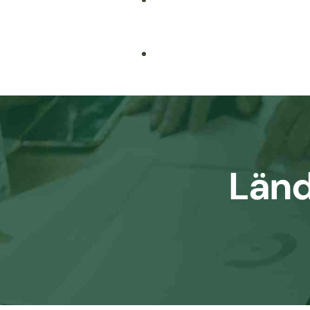
Biochemistry
IB
Bioinformatics
IGCSE
Cell Biology
IELTS/TOEFL
Cyber Security
Länd
Data Science & Machine Learning
Digital Marketing
English