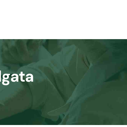
dgata