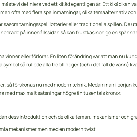
åste vi definiera vad ett kikåd egentligen är. Ett kikåd kan v
 men ofta med flera spelinmatningar, olika temaalternativ och
såsom tärningsspel, lotterier eller traditionella spillen. De u
vancerade på innehållssidan så kan fruktkasinon ge en spänna
vinner eller förlorar. En liten förändring var att man nu kund
mbol så rullede alla tre till höger (och i det fall de vann) kv
r, så förskönas nu med modern teknik. Medan man i början kun
ra med maximalt satsningar högre än tusentals kronor.
dan dess introduktion och de olika teman, mekanismer och graf
amla mekanismer men med en modern twist.