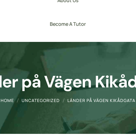
About Us
Become A Tutor
er på Vägen Kikå
HOME
UNCATEGORIZED
LÄNDER PÅ VÄGEN KIKÅDGATA