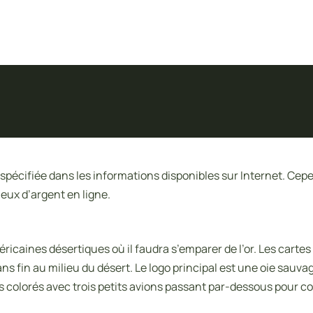
s spécifiée dans les informations disponibles sur Internet. Ce
eux d’argent en ligne.
icaines désertiques où il faudra s’emparer de l’or. Les cartes
s fin au milieu du désert. Le logo principal est une oie sauvage
 colorés avec trois petits avions passant par-dessous pour co