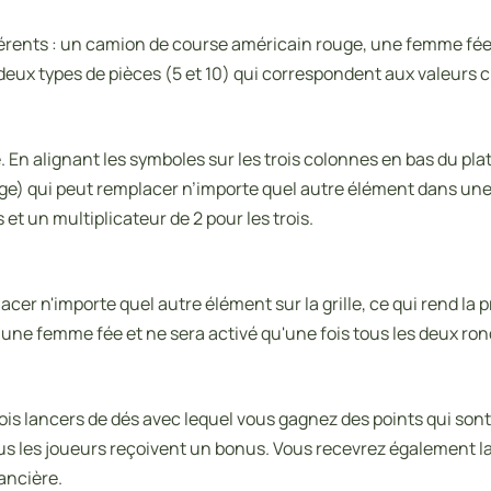
férents : un camion de course américain rouge, une femme fée 
deux types de pièces (5 et 10) qui correspondent aux valeurs c
. En alignant les symboles sur les trois colonnes en bas du plat
ge) qui peut remplacer n’importe quel autre élément dans une 
t un multiplicateur de 2 pour les trois.
acer n'importe quel autre élément sur la grille, ce qui rend l
 une femme fée et ne sera activé qu'une fois tous les deux ron
ois lancers de dés avec lequel vous gagnez des points qui sont
 tous les joueurs reçoivent un bonus. Vous recevrez également
ancière.