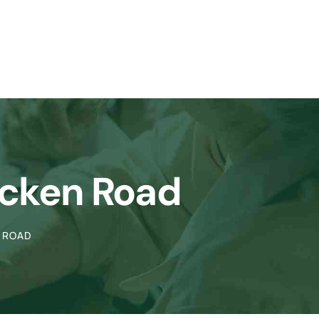
icken Road
N ROAD