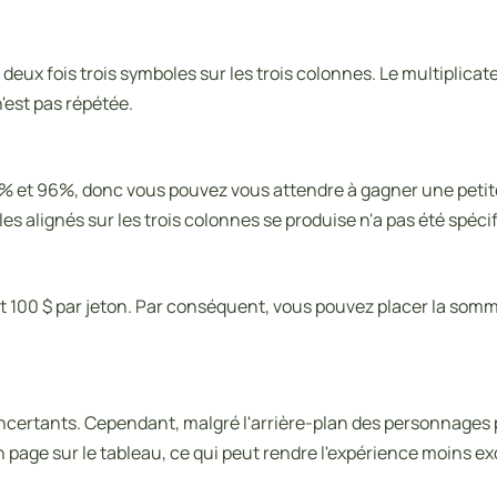
 deux fois trois symboles sur les trois colonnes. Le multiplic
'est pas répétée.
et 96%, donc vous pouvez vous attendre à gagner une petite 
s alignés sur les trois colonnes se produise n'a pas été spécif
t 100 $ par jeton. Par conséquent, vous pouvez placer la som
oncertants. Cependant, malgré l'arrière-plan des personnages 
page sur le tableau, ce qui peut rendre l'expérience moins exci