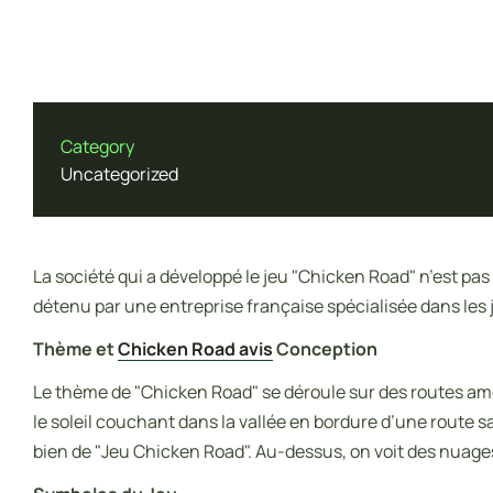
Genetics
Forensic Medicine & Toxicology
Molecular Biology
Category
Uncategorized
Mobile App Development
La société qui a développé le jeu "Chicken Road" n’est pa
Web Development
détenu par une entreprise française spécialisée dans les j
Thème et
Chicken Road avis
Conception
Le thème de "Chicken Road" se déroule sur des routes amér
le soleil couchant dans la vallée en bordure d’une route san
bien de "Jeu Chicken Road". Au-dessus, on voit des nuages