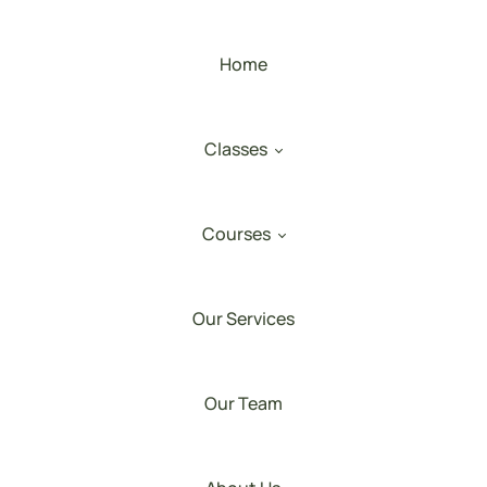
Home
Classes
Courses
Our Services
Our Team