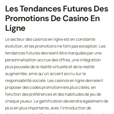
Les Tendances Futures Des
Promotions De Casino En
Ligne
Le secteur des casinos en ligne est en constante
évolution, et les promotions ne font pas exception. Les
tendances futures devraient être marquées par une
personnalisation accrue des offres, une intégration
plus poussée de la réalité virtuelle et de la réalité
augmentée, ainsi qu’un accent accru sur la
responsabilité sociale. Les casinos en ligne devraient
proposer des codes promotionnels plus ciblés, en
fonction des préférences et des habitudes de jeu de
chaque joueur. La gamification deviendra également de
plus en plus importante, avec l’introduction de