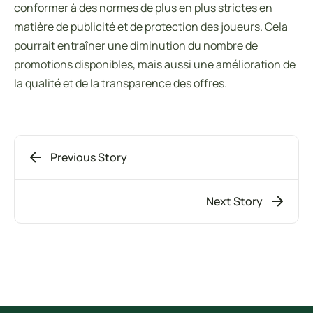
conformer à des normes de plus en plus strictes en
matière de publicité et de protection des joueurs. Cela
pourrait entraîner une diminution du nombre de
promotions disponibles, mais aussi une amélioration de
la qualité et de la transparence des offres.
Previous Story
Next Story