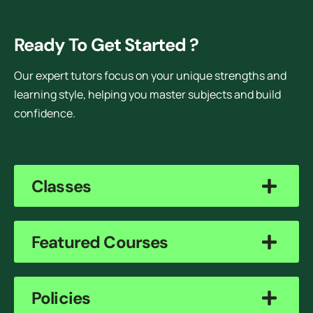
Ready To Get Started ?
Our expert tutors focus on your unique strengths and
learning style, helping you master subjects and build
confidence.
Classes
Featured Courses
Policies