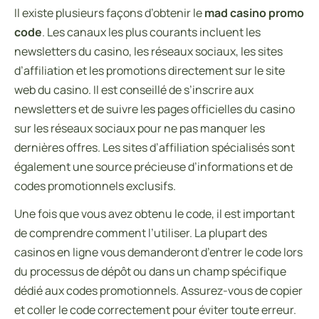
Il existe plusieurs façons d’obtenir le
mad casino promo
code
. Les canaux les plus courants incluent les
newsletters du casino, les réseaux sociaux, les sites
d’affiliation et les promotions directement sur le site
web du casino. Il est conseillé de s’inscrire aux
newsletters et de suivre les pages officielles du casino
sur les réseaux sociaux pour ne pas manquer les
dernières offres. Les sites d’affiliation spécialisés sont
également une source précieuse d’informations et de
codes promotionnels exclusifs.
Une fois que vous avez obtenu le code, il est important
de comprendre comment l’utiliser. La plupart des
casinos en ligne vous demanderont d’entrer le code lors
du processus de dépôt ou dans un champ spécifique
dédié aux codes promotionnels. Assurez-vous de copier
et coller le code correctement pour éviter toute erreur.