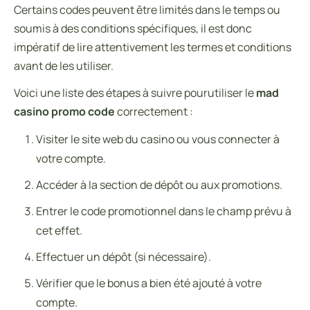
Certains codes peuvent être limités dans le temps ou
soumis à des conditions spécifiques, il est donc
impératif de lire attentivement les termes et conditions
avant de les utiliser.
Voici une liste des étapes à suivre pourutiliser le
mad
casino promo code
correctement :
Visiter le site web du casino ou vous connecter à
votre compte.
Accéder à la section de dépôt ou aux promotions.
Entrer le code promotionnel dans le champ prévu à
cet effet.
Effectuer un dépôt (si nécessaire).
Vérifier que le bonus a bien été ajouté à votre
compte.