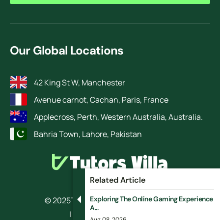
Our Global Locations
42 King St W, Manchester
Avenue carnot, Cachan, Paris, France
Applecross, Perth, Western Australia, Australia.
Bahria Town, Lahore, Pakistan
Related Article
Exploring The Online Gaming Experience
© 2025
TutorsVilla.
All rights reserved
A...
| Design by RokketBase
Aug 08, 2026