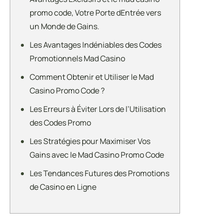
promo code, Votre Porte dEntrée vers
un Monde de Gains.
Les Avantages Indéniables des Codes
Promotionnels Mad Casino
Comment Obtenir et Utiliser le Mad
Casino Promo Code ?
Les Erreurs à Éviter Lors de l’Utilisation
des Codes Promo
Les Stratégies pour Maximiser Vos
Gains avec le Mad Casino Promo Code
Les Tendances Futures des Promotions
de Casino en Ligne