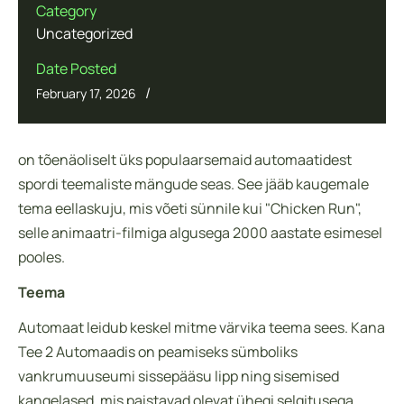
Category
Uncategorized
Date Posted
/
February 17, 2026
on tõenäoliselt üks populaarsemaid automaatidest
spordi teemaliste mängude seas. See jääb kaugemale
tema eellaskuju, mis võeti sünnile kui "Chicken Run",
selle animaatri-filmiga algusega 2000 aastate esimesel
pooles.
Teema
Automaat leidub keskel mitme värvika teema sees. Kana
Tee 2 Automaadis on peamiseks sümboliks
vankrumuuseumi sissepääsu lipp ning sisemised
kangelased, mis paistavad olevat ühegi selgitusega