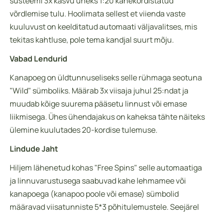
süsteemi 3x kasvu üheks 1:20 kahekordistatud
võrdlemise tulu. Hoolimata sellest et viienda vaste
kuuluvust on keelditatud automaati väljavalitses, mis
tekitas kahtluse, pole tema kandjal suurt mõju.
Vabad Lendurid
Kanapoeg on üldtunnuseliseks selle rühmaga seotuna
"Wild" sümboliks. Määrab 3x viisaja juhul 25:ndat ja
muudab kõige suurema pääsetu linnust või emase
liikmisega. Ühes ühendajakus on kaheksa tähte näiteks
ülemine kuulutades 20-kordise tulemuse.
Lindude Jaht
Hiljem lähenetud kohas "Free Spins" selle automaatiga
ja linnuvarustusega saabuvad kahe lehmamee või
kanapoega (kanapoo poole või emase) sümbolid
määravad viisatunniste 5*3 põhitulemustele. Seejärel