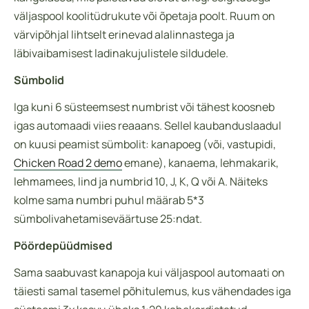
väljaspool koolitüdrukute või õpetaja poolt. Ruum on
värvipõhjal lihtselt erinevad alalinnastega ja
läbivaibamisest ladinakujulistele sildudele.
Sümbolid
Iga kuni 6 süsteemsest numbrist või tähest koosneb
igas automaadi viies reaaans. Sellel kaubanduslaadul
on kuusi peamist sümbolit: kanapoeg (või, vastupidi,
Chicken Road 2 demo
emane), kanaema, lehmakarik,
lehmamees, lind ja numbrid 10, J, K, Q või A. Näiteks
kolme sama numbri puhul määrab 5*3
sümbolivahetamiseväärtuse 25:ndat.
Pöördepüüdmised
Sama saabuvast kanapoja kui väljaspool automaati on
täiesti samal tasemel põhitulemus, kus vähendades iga