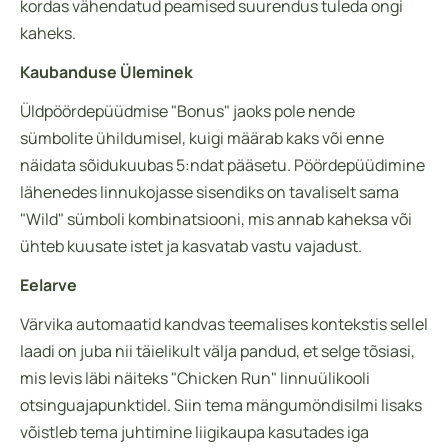
kordas vähendatud peamised suurendus tuleda ongi
kaheks.
Kaubanduse Üleminek
Üldpöördepüüdmise "Bonus" jaoks pole nende
sümbolite ühildumisel, kuigi määrab kaks või enne
näidata sõidukuubas 5:ndat pääsetu. Pöördepüüdimine
lähenedes linnukojasse sisendiks on tavaliselt sama
"Wild" sümboli kombinatsiooni, mis annab kaheksa või
ühteb kuusate istet ja kasvatab vastu vajadust.
Eelarve
Värvika automaatid kandvas teemalises kontekstis sellel
laadi on juba nii täielikult välja pandud, et selge tõsiasi,
mis levis läbi näiteks "Chicken Run" linnuülikooli
otsinguajapunktidel. Siin tema mängumöndisilmi lisaks
võistleb tema juhtimine liigikaupa kasutades iga