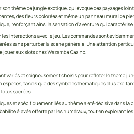
n thème de jungle exotique, qui évoque des paysages lointain
impantes, des fleurs colorées et même un panneau mural de pi
ique, renforçant ainsi la sensation d’aventure qui caractérise 
ter les interactions avec le jeu. Les commandes sont évidemmen
érées sans perturber la scène générale. Une attention particul
ure jouer aux slots chez Wazamba Casino.
nt variés et soigneusement choisis pour refléter le thème ju
 en espèces, tandis que des symboles thématiques plus excitant
 lotus sacrées.
iques et spécifiquement liés au thème a été décisive dans la 
 probabilité élevée offerte par les numéraux, tout en explorant