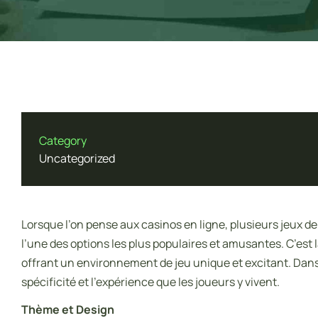
Genetics
Forensic Medicine & Toxicology
Molecular Biology
Mobile App Development
Category
Uncategorized
Web Development
Lorsque l’on pense aux casinos en ligne, plusieurs jeux 
l’une des options les plus populaires et amusantes. C’es
offrant un environnement de jeu unique et excitant. Dan
spécificité et l’expérience que les joueurs y vivent.
Thème et Design