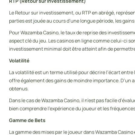
RTP (Retour sur Investissement)
Le Retour sur investissement, ou RTP en abrégé, représe
parties est jouée au cours d’une longue période, les gains
Pour Wazamba Casino, le taux de reprise des investissement
aspect clé du jeu. Les casinos en ligne comme celui-ci sont
investissement minimal doit être atteint afin de permett
Volatilité
La volatilité est un terme utilisé pour décrire l’écart ent
offre également des gains de moindre importance. D’un autr
obtenus.
Dans le cas de Wazamba Casino, il n’est pas facile d’éva
bien comprendre l’expérience du joueur et les fréquences 
Gamme de Bets
La gamme des mises par le joueur dans Wazamba Casino est