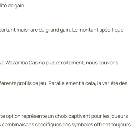
ité de gain.
portant mais rare du grand gain. Le montant spécifique
bserve Wazamba Casino plus étroitement, nous pouvons
érents profils de jeu. Parallèlement à cela, la variété des
 option représente un choix captivant pour les joueurs
les combinaisons spécifiques des symboles offrent toujours