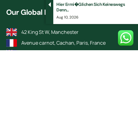
Hier Ermi�glichen Sich Keineswegs
Denn...
Our Global Locations
Aug 10, 2026
42 King St W, Manchester
Avenue carnot, Cachan, Paris, France
Applecross, Perth, Western Australia, Australia.
Bahria Town, Lahore, Pakistan
© 2025
TutorsVilla.
All rights reserved
| Design by RokketBase