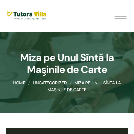
Miza pe Unul Sîntă la
Maşinile de Carte
HOME
UNCATEGORIZED
MIZA PE UNUL SÎNTĂ LA
MAŞINILE DE CARTE