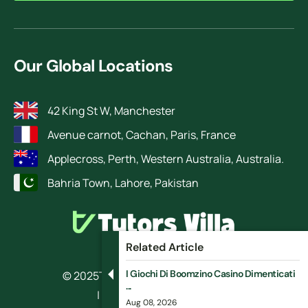
Our Global Locations
42 King St W, Manchester
Avenue carnot, Cachan, Paris, France
Applecross, Perth, Western Australia, Australia.
Bahria Town, Lahore, Pakistan
Related Article
I Giochi Di Boomzino Casino Dimenticati
© 2025
TutorsVilla.
All rights reserved
...
| Design by RokketBase
Aug 08, 2026