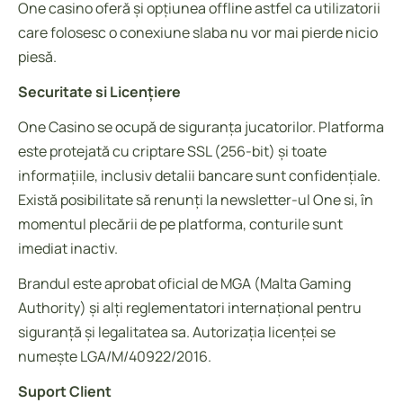
One casino oferă și opțiunea offline astfel ca utilizatorii
care folosesc o conexiune slaba nu vor mai pierde nicio
piesă.
Securitate si Licențiere
One Casino se ocupă de siguranța jucatorilor. Platforma
este protejată cu criptare SSL (256-bit) și toate
informațiile, inclusiv detalii bancare sunt confidențiale.
Există posibilitate să renunți la newsletter-ul One si, în
momentul plecării de pe platforma, conturile sunt
imediat inactiv.
Brandul este aprobat oficial de MGA (Malta Gaming
Authority) și alți reglementatori internațional pentru
siguranță și legalitatea sa. Autorizația licenței se
numește LGA/M/40922/2016.
Suport Client