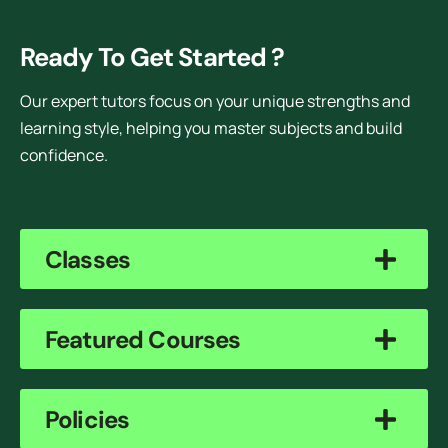
Ready To Get Started ?
Our expert tutors focus on your unique strengths and
learning style, helping you master subjects and build
confidence.
Classes
Featured Courses
Policies