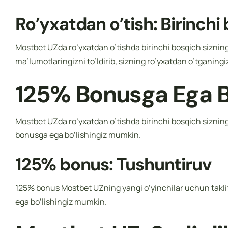
Ro’yxatdan o’tish: Birinchi
Mostbet UZda ro’yxatdan o’tishda birinchi bosqich sizning 
ma’lumotlaringizni to’ldirib, sizning ro’yxatdan o’tganingi
125% Bonusga Ega B
Mostbet UZda ro’yxatdan o’tishda birinchi bosqich sizning
bonusga ega bo’lishingiz mumkin.
125% bonus: Tushuntiruv
125% bonus Mostbet UZning yangi o’yinchilar uchun taklif
ega bo’lishingiz mumkin.