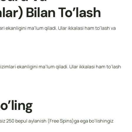
ar) Bilan To’lash
i ekanligini ma’lum qiladi. Ular ikkalasi ham to’lash va
izimlari ekanligini ma’lum qiladi. Ular ikkalasi ham to’lash
o’ling
iz 250 bepul aylanish (Free Spins)ga ega bo’lishingiz