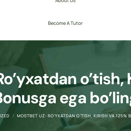
About Us
Become A Tutor
o’yxatdan o’tish, 
Bonusga ega bo’lin
IZED
MOSTBET UZ: RO’YXATDAN O’TISH, KIRISH VA 125%