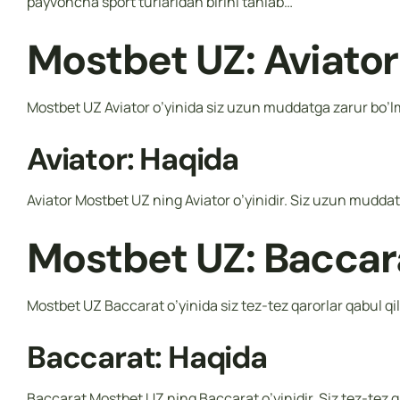
payvoncha sport turlaridan birini tanlab…
Mostbet UZ: Aviator
Mostbet UZ Aviator o’yinida siz uzun muddatga zarur bo’lma
Aviator: Haqida
Aviator Mostbet UZ ning Aviator o’yinidir. Siz uzun muddat
Mostbet UZ: Baccar
Mostbet UZ Baccarat o’yinida siz tez-tez qarorlar qabul qil
Baccarat: Haqida
Baccarat Mostbet UZ ning Baccarat o’yinidir. Siz tez-tez qa