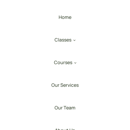
Home
Classes
Courses
Our Services
Our Team