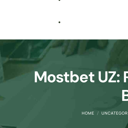
Biochemistry
IB
Bioinformatics
IGCSE
Cell Biology
IELTS/TOEFL
Cyber Security
Mostbet UZ: R
Data Science & Machine Learning
Digital Marketing
English
HOME
UNCATEGOR