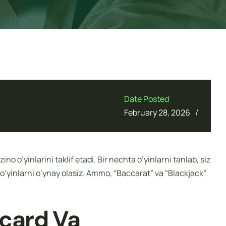
Date Posted
/
February 28, 2026
o o’yinlarini taklif etadi. Bir nechta o’yinlarni tanlab, siz
 o’yinlarni o’ynay olasiz. Ammo, “Baccarat” va “Blackjack”
rcard Va