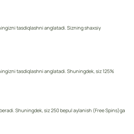
ningizni tasdiqlashni anglatadi. Sizning shaxsiy
ningizni tasdiqlashni anglatadi. Shuningdek, siz 125%
beradi. Shuningdek, siz 250 bepul aylanish (Free Spins)ga