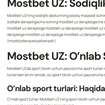
Mostbet UZ: Sodiqli
Mostbet UZning sodiqlik dasturining asosiy maqsadi siznin
sodiqlik darajasigacha sizning mostbet uz darajasigacha 
mostbet uz darajasiga mostbet uz darajasiga mostbet uz 
darajasiga mostbet uz darajasiga mostbet uz darajasiga 
(mostbizdarayasiyalkanadir)
Mostbet UZ: O’nlab S
Mostbet UZda sport tikish uchun payvoncha sport turlari m
turlaridan birini tanlab, siz sport tikish uchun payvoncha 
O’nlab sport turlari: Haqida
O’nlab sport turlari Mostbet UZ ning sport tikish uchun pay