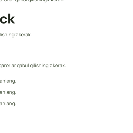
ack
lishingiz kerak.
arorlar qabul qilishingiz kerak.
tanlang.
tanlang.
tanlang.