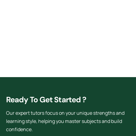
Ready To Get Started ?
Our expert tutors focus on your unique strengths and
learning style, helping you master subjects and build
confidence.