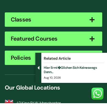
Classes
Featured Courses
Policies
Related Article
Hier Ermi�glichen Sich Keineswegs
Denn...
Aug 10, 2026
Our Global Locations
42 King St W, Manchester