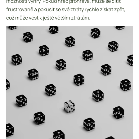
možnosti vyhry. Pokud hráč prohrává, může se cítit
frustrovaně a pokusit se své ztráty rychle získat zpět,
což může vést k ještě větším ztrátám.