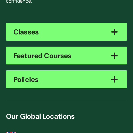
confidence.
Classes
Featured Courses
Policies
Our Global Locations