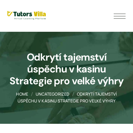
Odkrytí tajemství
úspěchu v kasinu
Strategie pro velké výhry
HOME
UNCATEGORIZED
ODKRYTÍ TAJEMSTVÍ
ÚSPĚCHU V KASINU STRATEGIE PRO VELKÉ VÝHRY