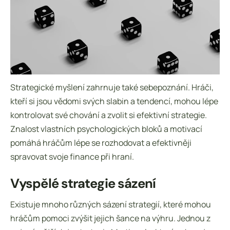
Strategické myšlení zahrnuje také sebepoznání. Hráči,
kteří si jsou vědomi svých slabin a tendencí, mohou lépe
kontrolovat své chování a zvolit si efektivní strategie.
Znalost vlastních psychologických bloků a motivací
pomáhá hráčům lépe se rozhodovat a efektivněji
spravovat svoje finance při hraní.
Vyspělé strategie sázení
Existuje mnoho různých sázení strategií, které mohou
hráčům pomoci zvýšit jejich šance na výhru. Jednou z