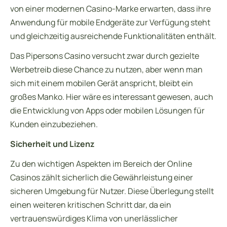
von einer modernen Casino-Marke erwarten, dass ihre
Anwendung für mobile Endgeräte zur Verfügung steht
und gleichzeitig ausreichende Funktionalitäten enthält.
Das Pipersons Casino versucht zwar durch gezielte
Werbetreib diese Chance zu nutzen, aber wenn man
sich mit einem mobilen Gerät anspricht, bleibt ein
großes Manko. Hier wäre es interessant gewesen, auch
die Entwicklung von Apps oder mobilen Lösungen für
Kunden einzubeziehen.
Sicherheit und Lizenz
Zu den wichtigen Aspekten im Bereich der Online
Casinos zählt sicherlich die Gewährleistung einer
sicheren Umgebung für Nutzer. Diese Überlegung stellt
einen weiteren kritischen Schritt dar, da ein
vertrauenswürdiges Klima von unerlässlicher