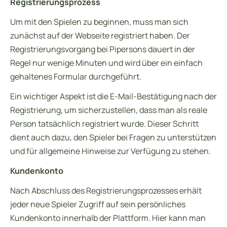
Registrierungsprozess
Um mit den Spielen zu beginnen, muss man sich
zunächst auf der Webseite registriert haben. Der
Registrierungsvorgang bei Pipersons dauert in der
Regel nur wenige Minuten und wird über ein einfach
gehaltenes Formular durchgeführt.
Ein wichtiger Aspekt ist die E-Mail-Bestätigung nach der
Registrierung, um sicherzustellen, dass man als reale
Person tatsächlich registriert wurde. Dieser Schritt
dient auch dazu, den Spieler bei Fragen zu unterstützen
und für allgemeine Hinweise zur Verfügung zu stehen.
Kundenkonto
Nach Abschluss des Registrierungsprozesses erhält
jeder neue Spieler Zugriff auf sein persönliches
Kundenkonto innerhalb der Plattform. Hier kann man