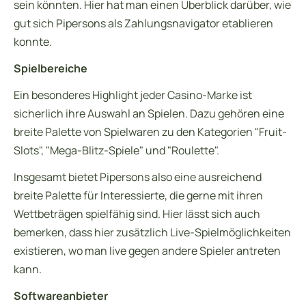
sein könnten. Hier hat man einen Überblick darüber, wie
gut sich Pipersons als Zahlungsnavigator etablieren
konnte.
Spielbereiche
Ein besonderes Highlight jeder Casino-Marke ist
sicherlich ihre Auswahl an Spielen. Dazu gehören eine
breite Palette von Spielwaren zu den Kategorien "Fruit-
Slots", "Mega-Blitz-Spiele" und "Roulette".
Insgesamt bietet Pipersons also eine ausreichend
breite Palette für Interessierte, die gerne mit ihren
Wettbeträgen spielfähig sind. Hier lässt sich auch
bemerken, dass hier zusätzlich Live-Spielmöglichkeiten
existieren, wo man live gegen andere Spieler antreten
kann.
Softwareanbieter