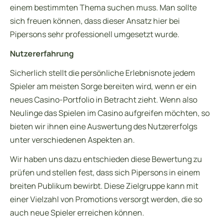
einem bestimmten Thema suchen muss. Man sollte
sich freuen können, dass dieser Ansatz hier bei
Pipersons sehr professionell umgesetzt wurde.
Nutzererfahrung
Sicherlich stellt die persönliche Erlebnisnote jedem
Spieler am meisten Sorge bereiten wird, wenn er ein
neues Casino-Portfolio in Betracht zieht. Wenn also
Neulinge das Spielen im Casino aufgreifen möchten, so
bieten wir ihnen eine Auswertung des Nutzererfolgs
unter verschiedenen Aspekten an.
Wir haben uns dazu entschieden diese Bewertung zu
prüfen und stellen fest, dass sich Pipersons in einem
breiten Publikum bewirbt. Diese Zielgruppe kann mit
einer Vielzahl von Promotions versorgt werden, die so
auch neue Spieler erreichen können.